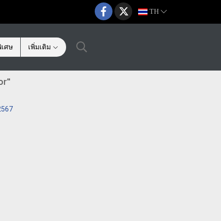
TH
ิเศษ
เพิ่มเติม
or"
2567