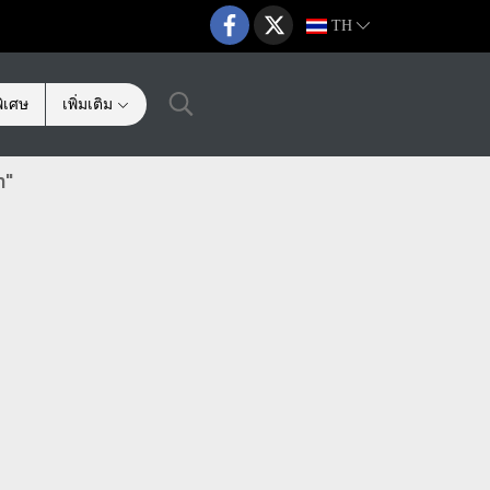
TH
ิเศษ
เพิ่มเติม
n"