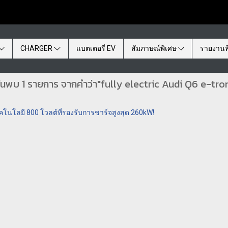
CHARGER
แบตเตอรี่ EV
สัมภาษณ์พิเศษ
รายงานพ
้นพบ 1 รายการ จากคำว่า"fully electric Audi Q6 e-tro
คโนโลยี 800 โวลต์ที่รองรับการชาร์จสูงสุด 260kW!