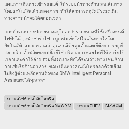
แผนการเดินทางเข้ารถยนต์ ให้ระบบนำทางคำนวณเส้นทาง
โดยอัตโนมัติแล้วแสดงภาพ ทำให้สามารถดูรัศมีระยะเดิน
ทางจากหน้าจอได้ตลอดเวลา
และถ้าจุดหมายปลายทางอยู่ไกลกว่าระยะทางที่ใช้เครื่องยนต์
ไฟฟ้าได้ จุดพักชาร์จไฟจะถูกเพิ่มเข้าไปในเส้นทางให้โดย
อัตโนมัติ หมายความว่าคุณจะมีข้อมูลทั้งหมดที่ต้องการอยู่ที่
ปลายนิ้ว ทั้งชนิดของปลั๊กที่ใช้ ปริมาณกระแสไฟที่ใช้ชาร์จได้
เวลาและค่าใช้จ่าย รวมทั้งจุดแวะพักได้ระหว่างทาง เช่น ร้าน
กาแฟหรือร้านอาหาร ขณะเดินทางคุณยังโทรออกด้วยเสียง
ไปยังผู้ช่วยเหลือส่วนตัวของ BMW Intelligent Personal
Assistant ได้ทุกเวลา
รถยนต์ไฟฟ้าปลั๊กอินไฮบริด
รถยนต์ไฟฟ้าปลั๊กอินไฮบริด BMW XM
รถยนต์ PHEV
BMW XM