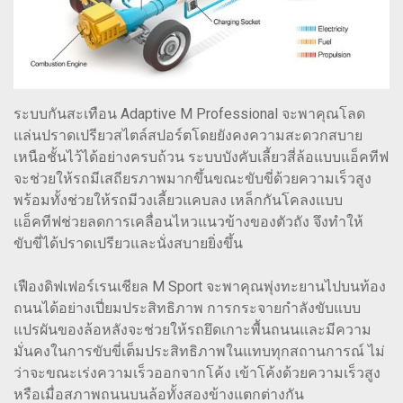
ระบบกันสะเทือน Adaptive M Professional จะพาคุณโลด
แล่นปราดเปรียวสไตล์สปอร์ตโดยยังคงความสะดวกสบาย
เหนือชั้นไว้ได้อย่างครบถ้วน ระบบบังคับเลี้ยวสี่ล้อแบบแอ็คทีฟ
จะช่วยให้รถมีเสถียรภาพมากขึ้นขณะขับขี่ด้วยความเร็วสูง
พร้อมทั้งช่วยให้รถมีวงเลี้ยวแคบลง เหล็กกันโคลงแบบ
แอ็คทีฟช่วยลดการเคลื่อนไหวแนวข้างของตัวถัง จึงทำให้
ขับขี่ได้ปราดเปรียวและนั่งสบายยิ่งขึ้น
เฟืองดิฟเฟอร์เรนเชียล M Sport จะพาคุณพุ่งทะยานไปบนท้อง
ถนนได้อย่างเปี่ยมประสิทธิภาพ การกระจายกำลังขับแบบ
แปรผันของล้อหลังจะช่วยให้รถยึดเกาะพื้นถนนและมีความ
มั่นคงในการขับขี่เต็มประสิทธิภาพในแทบทุกสถานการณ์ ไม่
ว่าจะขณะเร่งความเร็วออกจากโค้ง เข้าโค้งด้วยความเร็วสูง
หรือเมื่อสภาพถนนบนล้อทั้งสองข้างแตกต่างกัน