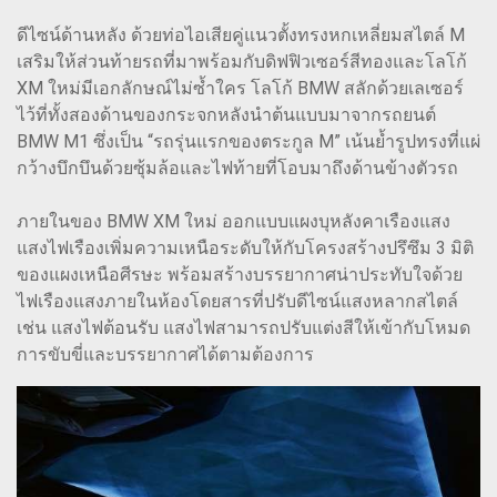
ดีไซน์ด้านหลัง ด้วยท่อไอเสียคู่แนวตั้งทรงหกเหลี่ยมสไตล์ M
เสริมให้ส่วนท้ายรถที่มาพร้อมกับดิฟฟิวเซอร์สีทองและโลโก้
XM ใหม่มีเอกลักษณ์ไม่ซ้ำใคร โลโก้ BMW สลักด้วยเลเซอร์
ไว้ที่ทั้งสองด้านของกระจกหลังนำต้นแบบมาจากรถยนต์
BMW M1 ซึ่งเป็น “รถรุ่นแรกของตระกูล M” เน้นย้ำรูปทรงที่แผ่
กว้างบึกบึนด้วยซุ้มล้อและไฟท้ายที่โอบมาถึงด้านข้างตัวรถ
ภายในของ BMW XM ใหม่ ออกแบบแผงบุหลังคาเรืองแสง
แสงไฟเรืองเพิ่มความเหนือระดับให้กับโครงสร้างปรึซึม 3 มิติ
ของแผงเหนือศีรษะ พร้อมสร้างบรรยากาศน่าประทับใจด้วย
ไฟเรืองแสงภายในห้องโดยสารที่ปรับดีไซน์แสงหลากสไตล์
เช่น แสงไฟต้อนรับ แสงไฟสามารถปรับแต่งสีให้เข้ากับโหมด
การขับขี่และบรรยากาศได้ตามต้องการ