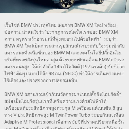
เว็บไซต์ BMW ประเทศไทย เผยภาพ BMW XM ใหม่ พร้อม
ข้อความน่าสนใจว่า “ปรากฏการณ์ครั้งแรกของ BMW XM
ความหรูหราเร้าอารมณ์ที่พุ่งทะยานไปด้วยไฟฟ้า” ระบุว่า
BMW XM ใหม่เป็นการผสานรูปลักษณ์น่าประทับใจรวมเข้ากับ
สมรรถนะที่เหนือชั้นของ BMW M และเทคโนโลยีปลั๊กอินไฮ
บริดที่ทรงพลังรุ่นใหม่ล่าสุด ด้วยระบบขับเคลื่อน BMW eDrive
สมรรถนะสูง ให้กำลังถึง 145 กิโลวัตต์ (197 แรงม้า) ขับขี่ด้วย
ไฟฟ้าเต็มรูปแบบได้ถึง 98 กม. (NEDC) ทำให้การเดินทางแทบ
ไร้เสียงและปราศจากการปล่อยมลพิษ
BMW XM ผสานรวมเข้ากับนวัตกรรมระบบปลั๊กอินไฮบริดล้ำ
สมัย เป็นไฮบริดรุ่นแรกที่เสริมความแรงด้วยไฟฟ้าให้
เครื่องยนต์ประสิทธิภาพสูงตระกูล M เครื่องยนต์เบนซิน 8 สูบ
ทรง V ประสิทธิภาพสูง M TwinPower Turbo ระบบกันสะเทือน
Adaptive M Professional เพื่อการขับขี่ที่ปราดเปรียวเหนือชั้น
และ M xDrive พร้อมเฟืองดิฟเฟอร์เรนเชียล M Sport ให้กำลัง