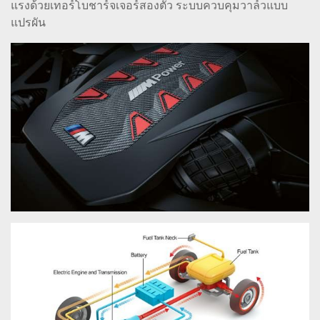
แรงด้วยเทอร์โบชาร์จเจอร์สองตัว ระบบควบคุมวาล์วแบบ
แปรผัน