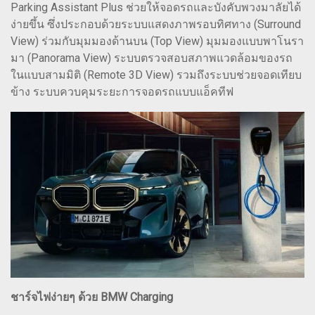
Parking Assistant Plus ช่วยให้จอดรถและบังคับพวงมาลัยได้
ง่ายขึ้น ซึ่งประกอบด้วยระบบแสดงภาพรอบทิศทาง (Surround
View) ร่วมกับมุมมองด้านบน (Top View) มุมมองแบบพาโนรา
มา (Panorama View) ระบบตรวจสอบสภาพแวดล้อมของรถ
ในแบบสามมิติ (Remote 3D View) รวมถึงระบบช่วยจอดเทียบ
ข้าง ระบบควบคุมระยะการจอดรถแบบแอ็คทีฟ
ชาร์จไฟง่ายๆ ด้วย BMW Charging