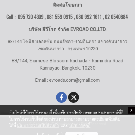
ติดต่อโฆษณา
Call : 095 720 4309 , 081 559 0915 , 086 992 1611 ,
02 0540884
บริษัท อีวีโรด จำกัด EVROAD CO.,LTD.
88/144 ไซมิส บลอสซั่ม ถนนรัชดา-รามอินทรา แขวงคันนายาว
เขตคันนายาว
กรุงเทพฯ 10230
88/144, Siamese Blossom Rachada - Ramindra Road
Kannayao, Bangkok, 10230
Email : evroads.com@gmail.com
X
เว็บไซต์นี้มีการใช้งานคุกกี้ เพื่อเพิ่มประสิทธิภาพและประสบการณ์ที่ดี
ในการใช้งานเว็บไซต์ของท่าน ท่านสามารถอ่านรายละเอียดเพิ่มเติม
© Copyright EV-Roads.com All Right Reserved
ได้ที่
นโยบายความเป็นส่วนตัว
และ
นโยบายคุกกี้