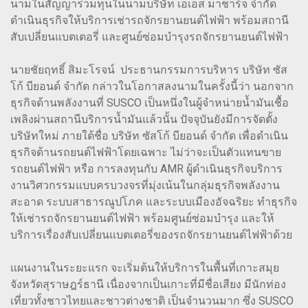
นามในสัญญาร่วมทุนในนามบริษัท เอเอส มาชาร์จ จำกัด
ดำเนินธุรกิจให้บริการเช่ารถจักรยานยนต์ไฟฟ้า พร้อมสถานี
สับเปลี่ยนแบตเตอรี่ และศูนย์ซ่อมบำรุงรถจักรยานยนต์ไฟฟ้า
นายชัยฤทธิ์ สิมะโรจน์ ประธานกรรมการบริหาร บริษัท ซัส
โก้ บียอนด์ จำกัด กล่าวในโอกาสลงนามในครั้งนี้ว่า นอกจาก
ธุรกิจด้านพลังงานที่ SUSCO เป็นหนึ่งในผู้จำหน่ายน้ำมันเชื้อ
เพลิงผ่านสถานีบริการน้ำมันแล้วนั้น ปัจจุบันยังมีการจัดตั้ง
บริษัทใหม่ ภายใต้ชื่อ บริษัท ซัสโก้ บียอนด์ จำกัด เพื่อดำเนิน
ธุรกิจด้านรถยนต์ไฟฟ้าโดยเฉพาะ ไม่ว่าจะเป็นตัวแทนขาย
รถยนต์ไฟฟ้า หรือ การลงทุนกับ AMR ผู้ดำเนินธุรกิจบริการ
งานวิศวกรรมแบบครบวงจรที่มุ่งเน้นในกลุ่มธุรกิจพลังงาน
สะอาด ระบบสาธารณูปโภค และระบบเมืองอัจฉริยะ ทำธุรกิจ
ให้เช่ารถจักรยานยนต์ไฟฟ้า พร้อมศูนย์ซ่อมบำรุง และให้
บริการเรื่องสับเปลี่ยนแบตเตอรี่ของรถจักรยานยนต์ไฟฟ้าด้วย
แผนงานในระยะแรก จะเริ่มต้นให้บริการในพื้นที่เกาะสมุย
จังหวัดสุราษฎร์ธานี เนื่องจากเป็นเกาะที่มีชื่อเสียง มีนักท่อง
เที่ยวทั้งชาวไทยและชาวต่างชาติ เป็นจำนวนมาก ซึ่ง SUSCO