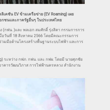
คชัน EV ข้ามเครือข่าย (EV Roaming) เผย
ยเอกชนและภาครัฐอื่นๆ ในประเทศไทย
กฟน. )และ พลเอก สมศักดิ์ รุ่งสิตา กรรมการการ
เมื่อวันที่ 18 สิงหาคม 2566 โดยมีคณะกรรมการ
่วมมือด้านโครงสร้างพื้นฐานระบบไฟฟ้า และการ
g) ระหว่าง กฟภ. กฟน. และ กฟผ. โดยมี นายศุภชัย
าม ณ อาคารวัฒนวิภาส การไฟฟ้านครหลวง สำนักงาน