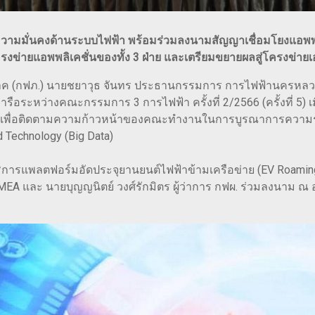
ามมั่นคงด้านระบบไฟฟ้า พร้อมร่วมลงนามสัญญาเชื่อมโยงแอพพลิเ
ข่ายแอพพลิเคชั่นของทั้ง 3 ฝ่าย และเตรียมขยายผลสู่โครงข่า
าค (กฟภ.) นายชยาวุธ จันทร ประธานกรรมการ การไฟฟ้านครหลวง (
รือระหว่างคณะกรรมการ 3 การไฟฟ้า ครั้งที่ 2/2566 (ครั้งที่ 5) 
ะชุมเพื่อติดตามความก้าวหน้าของคณะทำงานในการบูรณาการความร
 Technology (Big Data)
บริการแพลตฟอร์มอัดประจุยานยนต์ไฟฟ้าข้ามเครือข่าย (EV Roamin
าการ MEA และ นายบุญญนิตย์ วงศ์รักมิตร ผู้ว่าการ กฟผ. ร่วมลงน