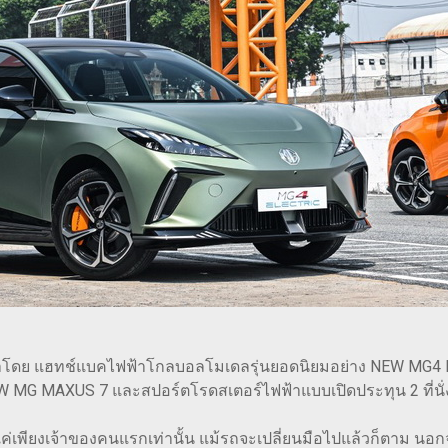
น นำโดย แฮทช์แบคไฟฟ้าโกลบอลโมเดลรุ่นยอดนิยมอย่าง NEW MG4
 NEW MG MAXUS 7 และสปอร์ตโรดสเตอร์ไฟฟ้าแบบเปิดประทุน 2 ที่น
ค่เพียงเจ้าของคนแรกเท่านั้น แม้รถจะเปลี่ยนมือไปแล้วก็ตาม นอกจ