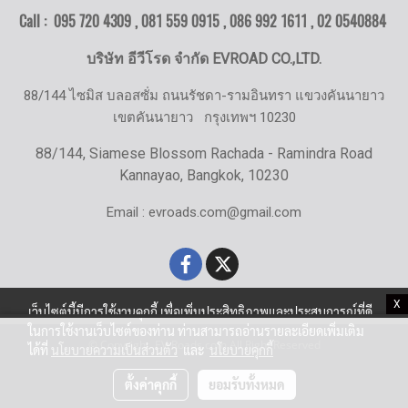
Call : 095 720 4309 , 081 559 0915 , 086 992 1611 ,
02 0540884
บริษัท อีวีโรด จำกัด EVROAD CO.,LTD.
88/144 ไซมิส บลอสซั่ม ถนนรัชดา-รามอินทรา แขวงคันนายาว
เขตคันนายาว
กรุงเทพฯ 10230
88/144, Siamese Blossom Rachada - Ramindra Road
Kannayao, Bangkok, 10230
Email : evroads.com@gmail.com
X
เว็บไซต์นี้มีการใช้งานคุกกี้ เพื่อเพิ่มประสิทธิภาพและประสบการณ์ที่ดี
ในการใช้งานเว็บไซต์ของท่าน ท่านสามารถอ่านรายละเอียดเพิ่มเติม
© Copyright EV-Roads.com All Right Reserved
ได้ที่
นโยบายความเป็นส่วนตัว
และ
นโยบายคุกกี้
ตั้งค่าคุกกี้
ยอมรับทั้งหมด