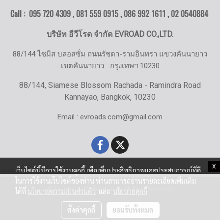
Call : 095 720 4309 , 081 559 0915 , 086 992 1611 ,
02 0540884
บริษัท อีวีโรด จำกัด EVROAD CO.,LTD.
88/144 ไซมิส บลอสซั่ม ถนนรัชดา-รามอินทรา แขวงคันนายาว
เขตคันนายาว
กรุงเทพฯ 10230
88/144, Siamese Blossom Rachada - Ramindra Road
Kannayao, Bangkok, 10230
Email : evroads.com@gmail.com
X
เว็บไซต์นี้มีการใช้งานคุกกี้ เพื่อเพิ่มประสิทธิภาพและประสบการณ์ที่ดี
ในการใช้งานเว็บไซต์ของท่าน ท่านสามารถอ่านรายละเอียดเพิ่มเติม
© Copyright EV-Roads.com All Right Reserved
ได้ที่
นโยบายความเป็นส่วนตัว
และ
นโยบายคุกกี้
ตั้งค่าคุกกี้
ยอมรับทั้งหมด