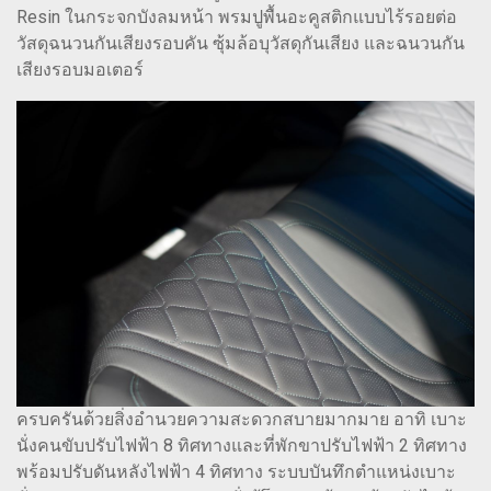
Resin ในกระจกบังลมหน้า พรมปูพื้นอะคูสติกแบบไร้รอยต่อ
วัสดุฉนวนกันเสียงรอบคัน ซุ้มล้อบุวัสดุกันเสียง และฉนวนกัน
เสียงรอบมอเตอร์
ครบครันด้วยสิ่งอำนวยความสะดวกสบายมากมาย อาทิ เบาะ
นั่งคนขับปรับไฟฟ้า 8 ทิศทางและที่พักขาปรับไฟฟ้า 2 ทิศทาง
พร้อมปรับดันหลังไฟฟ้า 4 ทิศทาง ระบบบันทึกตำแหน่งเบาะ