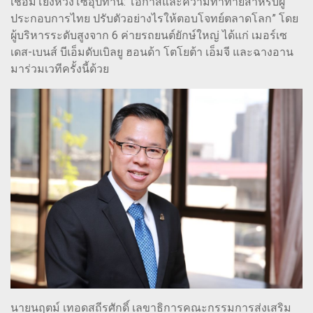
เชื่อมโยงห่วงโซ่อุปทาน: โอกาสและความท้าทายสำหรับผู้
ประกอบการไทย ปรับตัวอย่างไรให้ตอบโจทย์ตลาดโลก” โดย
ผู้บริหารระดับสูงจาก 6 ค่ายรถยนต์ยักษ์ใหญ่ ได้แก่ เมอร์เซ
เดส-เบนส์ บีเอ็มดับเบิลยู ฮอนด้า โตโยต้า เอ็มจี และฉางอาน
มาร่วมเวทีครั้งนี้ด้วย
นายนฤตม์ เทอดสถีรศักดิ์ เลขาธิการคณะกรรมการส่งเสริม