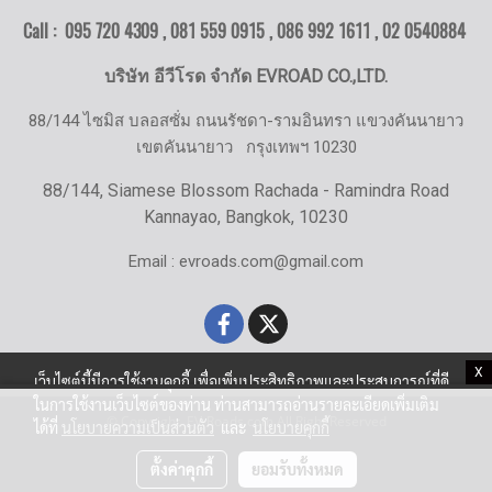
Call : 095 720 4309 , 081 559 0915 , 086 992 1611 ,
02 0540884
บริษัท อีวีโรด จำกัด EVROAD CO.,LTD.
88/144 ไซมิส บลอสซั่ม ถนนรัชดา-รามอินทรา แขวงคันนายาว
เขตคันนายาว
กรุงเทพฯ 10230
88/144, Siamese Blossom Rachada - Ramindra Road
Kannayao, Bangkok, 10230
Email : evroads.com@gmail.com
X
เว็บไซต์นี้มีการใช้งานคุกกี้ เพื่อเพิ่มประสิทธิภาพและประสบการณ์ที่ดี
ในการใช้งานเว็บไซต์ของท่าน ท่านสามารถอ่านรายละเอียดเพิ่มเติม
© Copyright EV-Roads.com All Right Reserved
ได้ที่
นโยบายความเป็นส่วนตัว
และ
นโยบายคุกกี้
ตั้งค่าคุกกี้
ยอมรับทั้งหมด