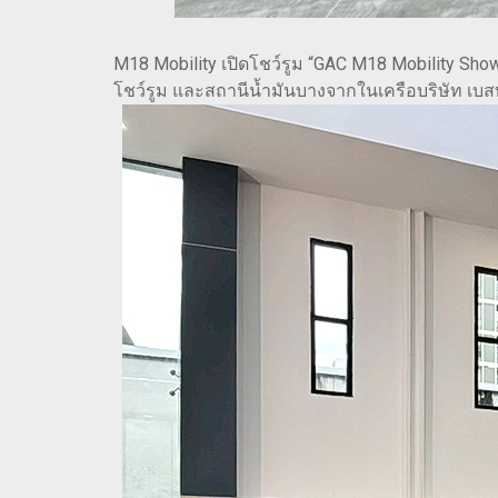
M18 Mobility เปิดโชว์รูม “GAC M18 Mobility S
โชว์รูม และสถานีน้ำมันบางจากในเครือบริษัท เบส