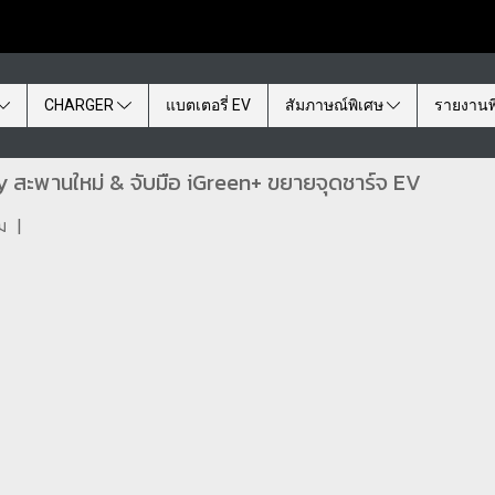
CHARGER
แบตเตอรี่ EV
สัมภาษณ์พิเศษ
รายงานพ
ty สะพานใหม่ & จับมือ iGreen+ ขยายจุดชาร์จ EV
ม
|