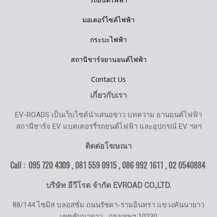
มอเตอร์ไซค์ไฟฟ้า
กระบะไฟฟ้า
สถานีชาร์จยานยนต์ไฟฟ้า
Contact Us
เกี่ยวกับเรา
EV-ROADS เป็นเว็บไซต์นำเสนอข่าว บทความ ยานยนต์ไฟฟ้า
สถานีชาร์จ EV แบตเตอรรี่รถยนต์ไฟฟ้า และอุปกรณ์ EV ฯลฯ
ติดต่อโฆษณา
Call : 095 720 4309 , 081 559 0915 , 086 992 1611 ,
02 0540884
บริษัท อีวีโรด จำกัด EVROAD CO.,LTD.
88/144 ไซมิส บลอสซั่ม ถนนรัชดา-รามอินทรา แขวงคันนายาว
เขตคันนายาว
กรุงเทพฯ 10230