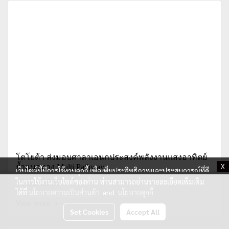
โตโยต้า ส่งมอบศาลาเอนกประสงค์พลังงานแสงอาทิตย์
ย้ำแนวทาง Multi Pathway
X
เว็บไซต์นี้มีการใช้งานคุกกี้ เพื่อเพิ่มประสิทธิภาพและประสบการณ์ที่ดี
ในการใช้งานเว็บไซต์ของท่าน ท่านสามารถอ่านรายละเอียดเพิ่มเติม
18 Jun 2025
ได้ที่
นโยบายความเป็นส่วนตัว
and
นโยบายคุกกี้
View more
Set Cookies
Accept All