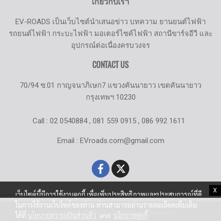
เกี่ยวกับเรา
EV-ROADS เป็นเว็บไซต์นำเสนอข่าว บทความ ยานยนต์ไฟฟ้า
รถยนต์ไฟฟ้า กระบะไฟฟ้า มอเตอร์ไซค์ไฟฟ้า สถานีขาร์จอีวี และ
อุปกรณ์ต่อเนื่องครบวงจร
CONTACT US
70/94 ซ.01 กาญจนาภิเษก7 แขวงคันนายาว เขตคันนายาว
กรุงเทพฯ 10230
Call : 02 0540884 , 081 559 0915 , 086 992 1611
Email : EVroads.com@gmail.com
X
เว็บไซต์นี้มีการใช้งานคุกกี้ เพื่อเพิ่มประสิทธิภาพและประสบการณ์ที่ดี
ในการใช้งานเว็บไซต์ของท่าน ท่านสามารถอ่านรายละเอียดเพิ่มเติม
© Copyright EV-Roads.com All Right Reserved
ได้ที่
นโยบายความเป็นส่วนตัว
and
นโยบายคุกกี้