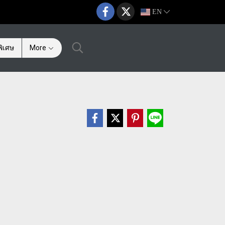
EN
ิเศษ
More