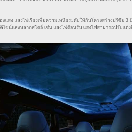
สง แสงไฟเรืองเพิ่มความเหนือระดับให้กับโครงสร้างปรึซึม 3 ม
บดีไซน์แสงหลากสไตล์ เช่น แสงไฟต้อนรับ แสงไฟสามารถปรับแต่ง