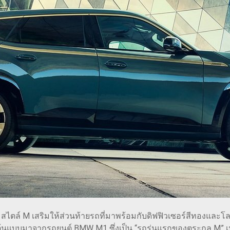
่ยมสไตล์ M เสริมให้ส่วนท้ายรถที่มาพร้อมกับดิฟฟิวเซอร์สีทองและ
ต้นแบบมาจากรถยนต์ BMW M1 ซึ่งเป็น “รถรุ่นแรกของตระกูล M” เน้น