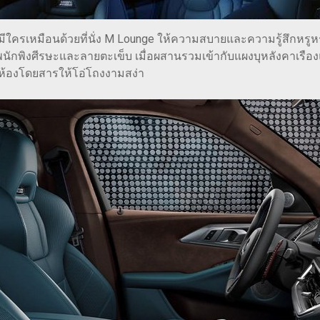
ม่มีใครเหมือนด้วยที่นั่ง M Lounge ให้ความสบายและความรู้สึกหรู
นพนักพิงศีรษะและลายตะเข็บ เมื่อผสานรวมเข้ากับแผงบุหลังคาเร
นห้องโดยสารให้โอ่โถงงามสง่า