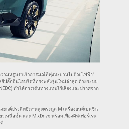
มหรูหราเร้าอารมณ์ที่พุ่งทะยานไปด้วยไฟฟ้า”
ั๊กอินไฮบริดที่ทรงพลังรุ่นใหม่ล่าสุด ด้วยระบบ
กม. (NEDC) ทำให้การเดินทางแทบไร้เสียงและปราศจาก
งยนต์ประสิทธิภาพสูงตระกูล M เครื่องยนต์เบนซิน
ยวเหนือชั้น และ M xDrive พร้อมเฟืองดิฟเฟอร์เรน
ที