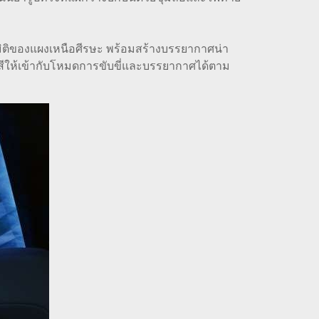
ิติของแผงเหนือศีรษะ พร้อมสร้างบรรยากาศน่า
สีให้เข้ากับโหมดการขับขี่และบรรยากาศได้ตาม