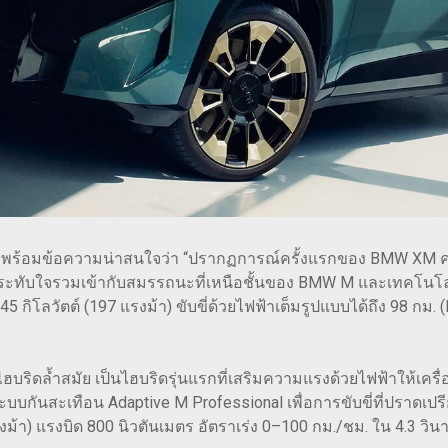
พร้อมข้อความน่าสนใจว่า “ปรากฏการณ์ครั้งแรกของ BMW XM ควา
ทับใจรวมเข้ากับสมรรถนะที่เหนือชั้นของ BMW M และเทคโนโลยีปล
45 กิโลวัตต์ (197 แรงม้า) ขับขี่ด้วยไฟฟ้าเต็มรูปแบบได้ถึง 98 
ิดล้ำสมัย เป็นไฮบริดรุ่นแรกที่เสริมความแรงด้วยไฟฟ้าให้เครื่อ
บกันสะเทือน Adaptive M Professional เพื่อการขับขี่ที่ปราดเปรี
รงม้า) แรงบิด 800 นิวตันเมตร อัตราเร่ง 0–100 กม./ชม. ใน 4.3 วินา