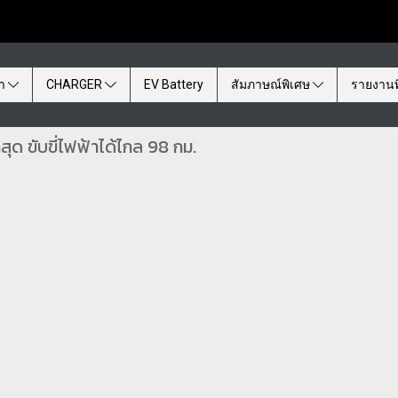
้า
CHARGER
EV Battery
สัมภาษณ์พิเศษ
รายงานพ
ุด ขับขี่ไฟฟ้าได้ไกล 98 กม.