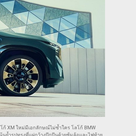
โลโก้ XM ใหม่มีเอกลักษณ์ไม่ซ้ำใคร โลโก้ BMW
ย้ำรูปทรงที่แผ่กว้างบึกบึนด้วยซุ้มล้อและไฟท้าย