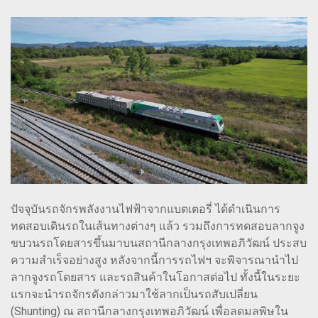
ปัจจุบันรถจักรพลังงานไฟฟ้าจากแบตเตอรี่ ได้ดำเนินการ
ทดสอบเดินรถในเส้นทางต่างๆ แล้ว รวมถึงการทดสอบลากจูง
ขบวนรถโดยสารขึ้นมาบนสถานีกลางกรุงเทพอภิวัฒน์ ประสบ
ความสำเร็จอย่างสูง หลังจากนี้การรถไฟฯ จะพิจารณานำไป
ลากจูงรถโดยสาร และรถสินค้าในโอกาสต่อไป ทั้งนี้ในระยะ
แรกจะนำรถจักรดังกล่าวมาใช้ลากเป็นรถสับเปลี่ยน
(Shunting) ณ สถานีกลางกรุงเทพอภิวัฒน์ เพื่อลดมลพิษใน