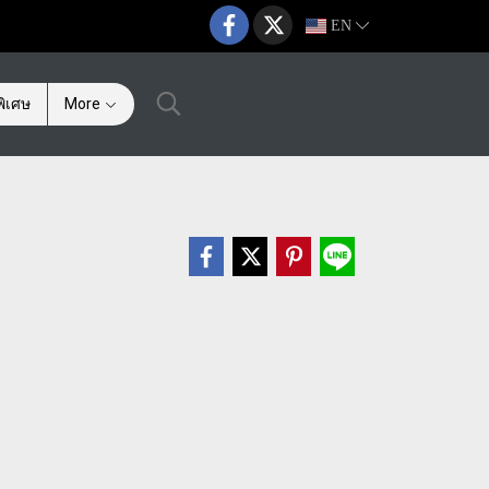
EN
ิเศษ
More