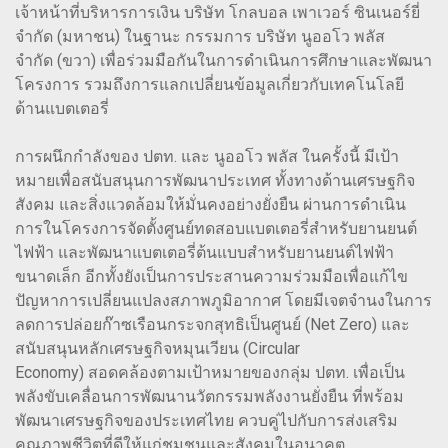
เจ้าหน้าที่บริหารการเงิน บริษัท โกลบอล เพาเวอร์ ซินเนอร์ยี่
จำกัด (มหาชน) ในฐานะ กรรมการ บริษัท นูออโว พลัส
จำกัด (ขวา) เพื่อร่วมมือกันในการดำเนินการศึกษาและพัฒนา
โครงการ รวมถึงการแลกเปลี่ยนข้อมูลเกี่ยวกับเทคโนโลยี
ด้านแบตเตอรี่
การผนึกกำลังของ ปตท. และ นูออโว พลัส ในครั้งนี้ มีเป้า
หมายเพื่อสนับสนุนการพัฒนาประเทศ ทั้งทางด้านเศรษฐกิจ
สังคม และสิ่งแวดล้อมให้มั่นคงอย่างยั่งยืน ผ่านการดำเนิน
การในโครงการจัดตั้งศูนย์ทดสอบแบตเตอรี่สำหรับยานยนต์
ไฟฟ้า และพัฒนาแบตเตอรี่ต้นแบบสำหรับยานยนต์ไฟฟ้า
ขนาดเล็ก อีกทั้งยังเป็นการประสานความร่วมมือเพื่อแก้ไข
ปัญหาการเปลี่ยนแปลงสภาพภูมิอากาศ โดยมีเจตจำนงในการ
ลดการปล่อยก๊าซเรือนกระจกสุทธิเป็นศูนย์ (Net Zero) และ
สนับสนุนหลักเศรษฐกิจหมุนเวียน (Circular
Economy) สอดคล้องตามเป้าหมายของกลุ่ม ปตท. เพื่อเป็น
พลังขับเคลื่อนการพัฒนานวัตกรรมพลังงานยั่งยืน ที่พร้อม
พัฒนาเศรษฐกิจของประเทศไทย ควบคู่ไปกับการส่งเสริม
คุณภาพชีวิตที่ดีให้แก่ชุมชนและสังคมในอนาคต