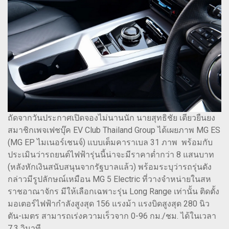
ถัดจากวันประกาศเปิดจองไม่นานนัก นายสุทธิชัย เตียวยืนยง
สมาชิกเพจเฟชบุ๊ค EV Club Thailand Group ได้เผยภาพ MG ES
(MG EP ไมเนอร์เชนจ์) แบบเต็มคาราเบล 31 ภาพ พร้อมกับ
ประเมินว่ารถยนต์ไฟฟ้ารุ่นนี้น่าจะมีราคาต่ำกว่า 8 แสนบาท
(หลังหักเงินสนับสนุนจากรัฐบาลแล้ว) พร้อมระบุว่ารถรุ่นดัง
กล่าวมีรูปลักษณ์เหมือน MG 5 Electric ที่วางจำหน่ายในสห
ราชอาณาจักร มีให้เลือกเฉพาะรุ่น Long Range เท่านั้น ติดตั้ง
มอเตอร์ไฟฟ้ากำลังสูงสุด 156 แรงม้า แรงบิดสูงสุด 280 นิว
ตัน-เมตร สามารถเร่งความเร็วจาก 0-96 กม./ชม. ได้ในเวลา
7.3 วินาที