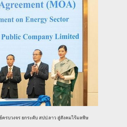
ครบวงจร ยกระดับ สปป.ลาว สู่สังคมไร้มลพิษ