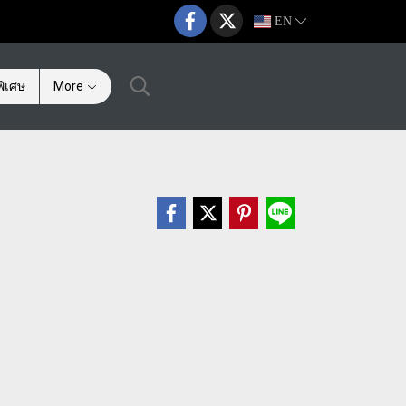
EN
ิเศษ
More