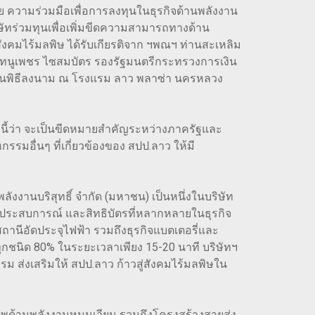
วย ความร่วมมือเพื่อการลงทุนในธุรกิจด้านพลังงาน
ษัทร่วมทุนเพื่อเพิ่มขีดความสามารถทางด้าน
งคมไร้มลพิษ ได้รับเกียรติจาก ฯพณฯ ท่านสะเหลิม
ูทนูเพชร ไซสมบัตร รองรัฐมนตรีกระทรวงการเงิน
่วมในพิธีลงนาม ณ โรงแรม ลาว พลาซ่า นครหลวง
งนี้ว่า จะเป็นขีดหมายสำคัญระหว่างภาครัฐและ
ื่นๆ ที่เกี่ยวข้องของ สปป.ลาว ให้มี
พลังงานบริสุทธิ์ จำกัด (มหาชน) เป็นหนึ่งในบริษัท
ประสบการณ์ และสิทธิบัตรที่หลากหลายในธุรกิจ
ถานีอัดประจุไฟฟ้า รวมถึงธุรกิจแบตเตอรี่และ
ุกชนิด 80% ในระยะเวลาเพียง 15-20 นาที บริษัทฯ
ม ส่งเสริมให้ สปป.ลาว ก้าวสู่สังคมไร้มลพิษใน
ภาพด้านพลังงานหมุนเวียน รวมถึงโครงสร้างสายส่ง