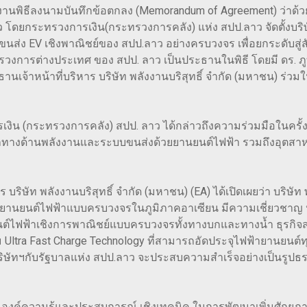
ัดงานพิธีลงนามบันทึกข้อตกลง (Memorandum of Agreement) ว่าด้
าว โดยกระทรวงการเงิน(กระทรวงการคลัง) แห่ง สปป.ลาว จัดตั้งบริ
ง EV เชิงพาณิชย์ของ สปป.ลาว อย่างครบวงจร เพื่อยกระดับสู่สั
วงการต่างประเทศ ของ สปป. ลาว เป็นประธานในพิธี โดยมี ดร. ภ
นเจ้าหน้าที่บริหาร บริษัท พลังงานบริสุทธิ์ จำกัด (มหาชน) ร
งิน (กระทรวงการคลัง) สปป. ลาว ได้กล่าวถึงความร่วมมือในครั้
้านพลังงานและระบบขนส่งด้วยยานยนต์ไฟฟ้า รวมถึงอุตสาหกรรมอ
ริษัท พลังงานบริสุทธิ์ จำกัด (มหาชน) (EA) ได้เปิดเผยว่า บริษัท 
ยานยนต์ไฟฟ้าแบบครบวงจรในภูมิภาคอาเซียน มีความเชี่ยวชาญ 
ยนต์ไฟฟ้าเชิงการพาณิชย์แบบครบวงจรทั้งทางบกและทางน้ำ ธุรกิจส
 Ultra Fast Charge Technology ที่สามารถอัดประจุไฟฟ้ายานยนต์ท
บริษัทฯกับรัฐบาลแห่ง สปป.ลาว จะประสบความสำเร็จอย่างเป็นรูปธรร
นุนองค์ความรู้และประสบการณ์ เชิงเทคนิค ในการพัฒนาเพิ่มศักย