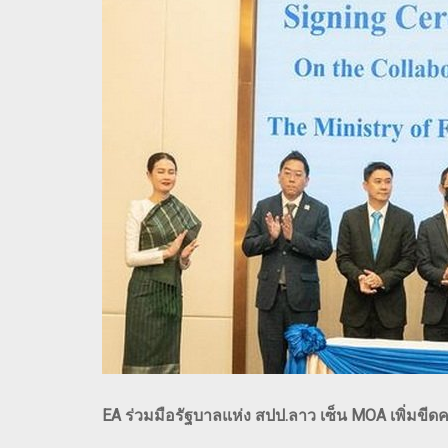
EA ร่วมมือรัฐบาลแห่ง สปป.ลาว เซ็น MOA เพิ่มข