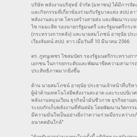
บริษัท พลังงานบริสุทธ์ จำกัด (มหาชน) ได้มีการจ
และกิจกรรมที่เกี่ยวข้องร่วมกับรัฐบาลแห่ง สปป.ล
พลังงานสะอาด โครงสร้างสายส่ง และพัฒนาระบบขนส่
ไซ กมมะสิด รองนายกรัฐมนตรี และรัฐมนตรีกระทร
(กระทรวงการคลัง) และนายสมโภชน์ อาหุนัย ประธา
เวียงจันทน์ สปป. ลาว เมื่อวันที่ 10 มีนาคม 2566
ดร. ภูทนูเพชร ไซสมบัตร รองรัฐมนตรีกระทรวงการเ
เอกชน ในการยกระดับและพัฒนาขีดความสามารถทางด
ประสิทธิภาพมากยิ่งขึ้น
ด้าน นายสมโภชน์ อาหุนัย ประธานเจ้าหน้าที่บริหาร บ
ผู้นำด้านเทคโนโลยีพลังงานสะอาด และระบบนิเวศ
พลังงานหมุนเวียน ธุรกิจน้ำมันชีวภาพ ธุรกิจยาน
ระบบกักเก็บพลังงานที่ทันสมัย โดยพัฒนานวัตกรรม
มีความมั่นใจเป็นอย่างยิ่งว่าความร่วมมือระหว่าง
อนาคตอันใกล้”
“สำหรับการร่วมลงทุนในครั้งนี้ บริษัทฯ จะสนับส