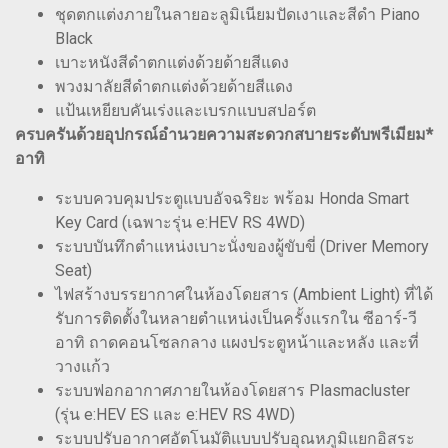
ชุดตกแต่งภายในลายอะลูมิเนียมปัดเงาและสีดำ Piano
Black
เบาะหนังสีดำตกแต่งด้วยด้ายสีแดง
พวงมาลัยสีดำตกแต่งด้วยด้ายสีแดง
แป้นเหยียบคันเร่งและเบรกแบบสปอร์ต
ครบครันด้วยอุปกรณ์อำนวยความสะดวกสบายระดับพรีเมียม*
อาทิ
ระบบควบคุมประตูแบบอัจฉริยะ พร้อม Honda Smart
Key Card (เฉพาะรุ่น e:HEV RS 4WD)
ระบบบันทึกตำแหน่งเบาะนั่งของผู้ขับขี่ (Driver Memory
Seat)
ไฟสร้างบรรยากาศในห้องโดยสาร (Ambient Light) ที่ได้
รับการติดตั้งในหลายตำแหน่งเป็นครั้งแรกใน ซีอาร์-วี
อาทิ ถาดคอนโซลกลาง แผงประตูหน้าและหลัง และที่
วางแก้ว
ระบบฟอกอากาศภายในห้องโดยสาร Plasmacluster
(รุ่น e:HEV ES และ e:HEV RS 4WD)
ระบบปรับอากาศอัตโนมัติแบบปรับอุณหภูมิแยกอิสระ