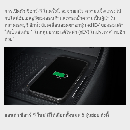
การเปิดตัว ซีอาร์-วี ในครั้งนี้ จะช่วยเสริมความแข็งแกร่งให้
กับไลน์อัปเอสยูวีของฮอนด้าและตอกย้ำความเป็นผู้นำใน
ตลาดเอสยูวี อีกทั้งขับเคลื่อนยอดขายกลุ่ม e:HEV ของฮอนด้า
ให้เป็นอันดับ 1 ในกลุ่มยานยนต์ไฟฟ้า (xEV) ในประเทศไทยอีก
ด้วย”
ฮอนด้า ซีอาร์-วี ใหม่ มีให้เลือกทั้งหมด 5 รุ่นย่อย ดังนี้