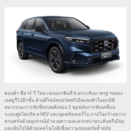
ฮอนด้า ซีอาร์-วี ใหม่ เจเนอเรชันที่ 6 ยกระดับมาตรฐานของ
เอสยูวีไปอีกขั้น ด้วยดีไซน์สปอร์ตพรีเมียมลงตัวในทุกมิติ
สมรรถนะการขับขี่ทรงพลังของ 2 ขุมพลังการขับเคลื่อน
ระบบฟูลไฮบริด e:HEV และขุมพลังเทอร์โบ ภายในกว้างขวาง
ครบครันด้วยอุปกรณ์อำนวยความสะดวกสบายระดับพรีเมียม
และมั่นใจได้ด้วยเทคโนโลยีเพื่อความปลอดภัยล้ำสมัย