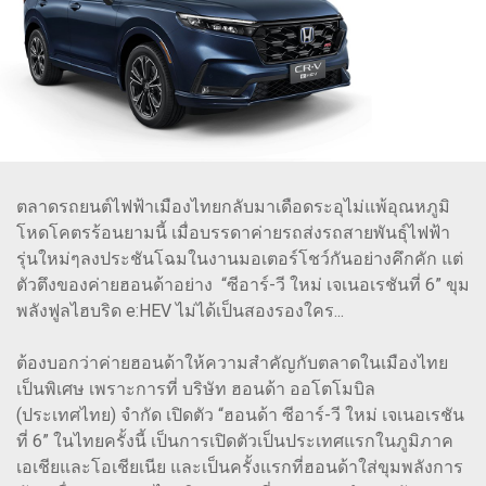
ตลาดรถยนต์ไฟฟ้าเมืองไทยกลับมาเดือดระอุไม่แพ้อุณหภูมิ
โหดโคตรร้อนยามนี้ เมื่อบรรดาค่ายรถส่งรถสายพันธุ์ไฟฟ้า
รุ่นใหม่ๆลงประชันโฉมในงานมอเตอร์โชว์กันอย่างคึกคัก แต่
ตัวตึงของค่ายฮอนด้าอย่าง “ซีอาร์-วี ใหม่ เจเนอเรชันที่ 6” ขุม
พลังฟูลไฮบริด e:HEV ไม่ได้เป็นสองรองใคร...
ต้องบอกว่าค่ายฮอนด้าให้ความสำคัญกับตลาดในเมืองไทย
เป็นพิเศษ เพราะการที่ บริษัท ฮอนด้า ออโตโมบิล
(ประเทศไทย) จำกัด เปิดตัว “ฮอนด้า ซีอาร์-วี ใหม่ เจเนอเรชัน
ที่ 6” ในไทยครั้งนี้ เป็นการเปิดตัวเป็นประเทศแรกในภูมิภาค
เอเชียและโอเชียเนีย และเป็นครั้งแรกที่ฮอนด้าใส่ขุมพลังการ