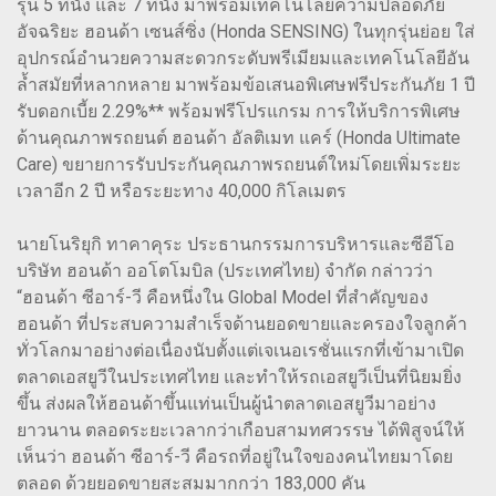
รุ่น 5 ที่นั่ง และ 7 ที่นั่ง มาพร้อมเทคโนโลยีความปลอดภัย
อัจฉริยะ ฮอนด้า เซนส์ซิ่ง (Honda SENSING) ในทุกรุ่นย่อย ใส่
อุปกรณ์อำนวยความสะดวกระดับพรีเมียมและเทคโนโลยีอัน
ล้ำสมัยที่หลากหลาย มาพร้อมข้อเสนอพิเศษฟรีประกันภัย 1 ปี
รับดอกเบี้ย 2.29%** พร้อมฟรีโปรแกรม การให้บริการพิเศษ
ด้านคุณภาพรถยนต์ ฮอนด้า อัลติเมท แคร์ (Honda Ultimate
Care) ขยายการรับประกันคุณภาพรถยนต์ใหม่โดยเพิ่มระยะ
เวลาอีก 2 ปี หรือระยะทาง 40,000 กิโลเมตร
นายโนริยุกิ ทาคาคุระ ประธานกรรมการบริหารและซีอีโอ
บริษัท ฮอนด้า ออโตโมบิล (ประเทศไทย) จำกัด กล่าวว่า
“ฮอนด้า ซีอาร์-วี คือหนึ่งใน Global Model ที่สำคัญของ
ฮอนด้า ที่ประสบความสำเร็จด้านยอดขายและครองใจลูกค้า
ทั่วโลกมาอย่างต่อเนื่องนับตั้งแต่เจเนอเรชั่นแรกที่เข้ามาเปิด
ตลาดเอสยูวีในประเทศไทย และทำให้รถเอสยูวีเป็นที่นิยมยิ่ง
ขึ้น ส่งผลให้ฮอนด้าขึ้นแท่นเป็นผู้นำตลาดเอสยูวีมาอย่าง
ยาวนาน ตลอดระยะเวลากว่าเกือบสามทศวรรษ ได้พิสูจน์ให้
เห็นว่า ฮอนด้า ซีอาร์-วี คือรถที่อยู่ในใจของคนไทยมาโดย
ตลอด ด้วยยอดขายสะสมมากกว่า 183,000 คัน