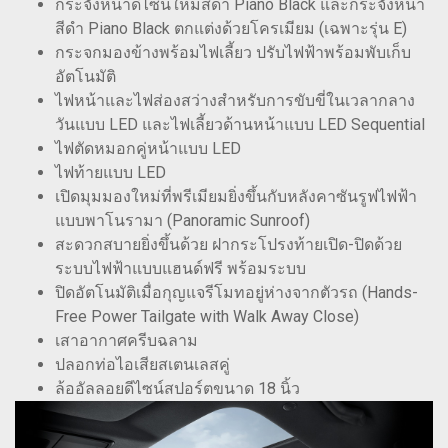
กระจังหน้าดีไซน์ใหม่สีดำ Piano Black และกระจังหน้า
สีดำ Piano Black ตกแต่งด้วยโครเมียม (เฉพาะรุ่น E)
กระจกมองข้างพร้อมไฟเลี้ยว ปรับไฟฟ้าพร้อมพับเก็บ
อัตโนมัติ
ไฟหน้าและไฟส่องสว่างสำหรับการขับขี่ในเวลากลาง
วันแบบ LED และไฟเลี้ยวด้านหน้าแบบ LED Sequential
ไฟตัดหมอกคู่หน้าแบบ LED
ไฟท้ายแบบ LED
เปิดมุมมองใหม่ที่พรีเมียมยิ่งขึ้นกับหลังคาซันรูฟไฟฟ้า
แบบพาโนรามา (Panoramic Sunroof)
สะดวกสบายยิ่งขึ้นด้วย ฝากระโปรงท้ายเปิด-ปิดด้วย
ระบบไฟฟ้าแบบแฮนด์ฟรี พร้อมระบบ
ปิดอัตโนมัติเมื่อกุญแจรีโมทอยู่ห่างจากตัวรถ (Hands-
Free Power Tailgate with Walk Away Close)
เสาอากาศครีบฉลาม
ปลอกท่อไอเสียสเตนเลสคู่
ล้ออัลลอยดีไซน์สปอร์ตขนาด 18 นิ้ว