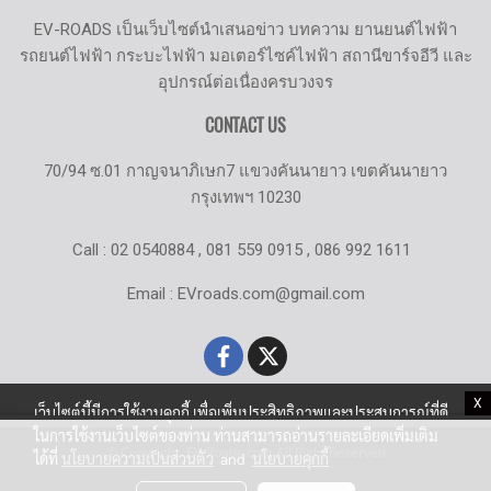
EV-ROADS เป็นเว็บไซต์นำเสนอข่าว บทความ ยานยนต์ไฟฟ้า
รถยนต์ไฟฟ้า กระบะไฟฟ้า มอเตอร์ไซค์ไฟฟ้า สถานีขาร์จอีวี และ
อุปกรณ์ต่อเนื่องครบวงจร
CONTACT US
70/94 ซ.01 กาญจนาภิเษก7 แขวงคันนายาว เขตคันนายาว
กรุงเทพฯ 10230
Call : 02 0540884 , 081 559 0915 , 086 992 1611
Email : EVroads.com@gmail.com
X
เว็บไซต์นี้มีการใช้งานคุกกี้ เพื่อเพิ่มประสิทธิภาพและประสบการณ์ที่ดี
ในการใช้งานเว็บไซต์ของท่าน ท่านสามารถอ่านรายละเอียดเพิ่มเติม
© Copyright EV-Roads.com All Right Reserved
ได้ที่
นโยบายความเป็นส่วนตัว
and
นโยบายคุกกี้