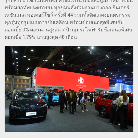
รุกตลาดอีวีเซ็กเมนท์ใหม่ ครั้งแรกในไทยและภูมิภาคอาเซียน
พร้อมยกทัพยนตรกรรมทุกขุมพลังร่วมงานบางกอก อินเตอร์
เนชั่นแนล มอเตอร์โชว์ ครั้งที่ 44 รวมทั้งจัดแสดงยนตรกรรม
ทุกรุ่นทุกรูปแบบการขับเคลื่อน พร้อมข้อเสนอสุดพิเศษกับ
ดอกเบี้ย 0% ผ่อนนานสูงสุด 7 ปี กลุ่มรถไฟฟ้ารับข้อเสนอพิเศษ
ดอกเบี้ย 1.79% นานสูงสุด 48 เดือน