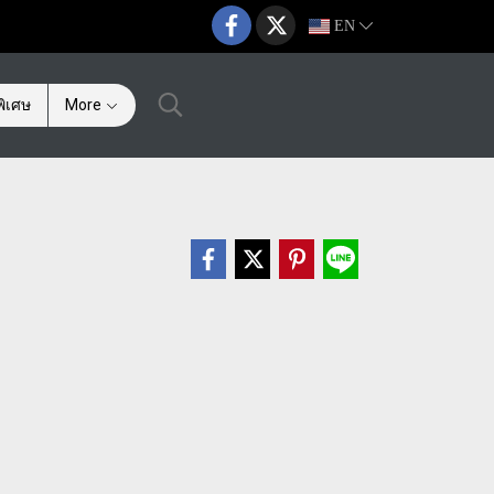
EN
ิเศษ
More