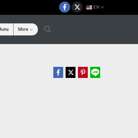
EN
ิเศษ
More