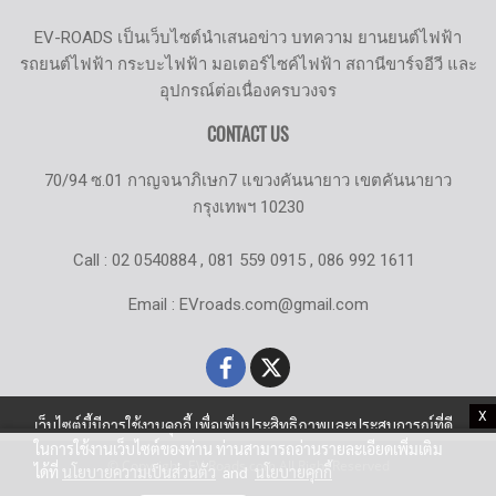
EV-ROADS เป็นเว็บไซต์นำเสนอข่าว บทความ ยานยนต์ไฟฟ้า
รถยนต์ไฟฟ้า กระบะไฟฟ้า มอเตอร์ไซค์ไฟฟ้า สถานีขาร์จอีวี และ
อุปกรณ์ต่อเนื่องครบวงจร
CONTACT US
70/94 ซ.01 กาญจนาภิเษก7 แขวงคันนายาว เขตคันนายาว
กรุงเทพฯ 10230
Call : 02 0540884 , 081 559 0915 , 086 992 1611
Email : EVroads.com@gmail.com
X
เว็บไซต์นี้มีการใช้งานคุกกี้ เพื่อเพิ่มประสิทธิภาพและประสบการณ์ที่ดี
ในการใช้งานเว็บไซต์ของท่าน ท่านสามารถอ่านรายละเอียดเพิ่มเติม
© Copyright EV-Roads.com All Right Reserved
ได้ที่
นโยบายความเป็นส่วนตัว
and
นโยบายคุกกี้