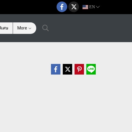
EN
ิเศษ
More