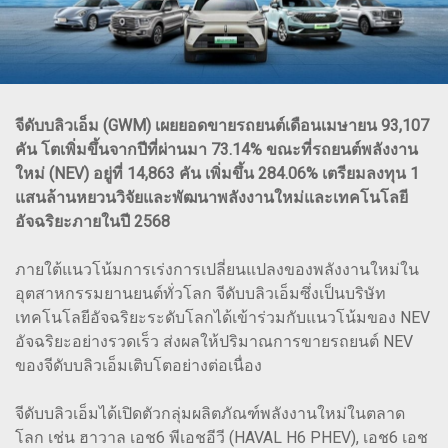
จีดับบลิวเอ็ม (GWM) เผยยอดขายรถยนต์เดือนเมษายน 93,107
คัน โตเพิ่มขึ้นจากปีที่ผ่านมา 73.14% ขณะที่รถยนต์พลังงาน
ใหม่ (NEV) อยู่ที่ 14,863 คัน เพิ่มขึ้น 284.06% เตรียมลงทุน 1
แสนล้านหยวนวิจัยและพัฒนาพลังงานใหม่และเทคโนโลยี
อัจฉริยะภายในปี 2568
ภายใต้แนวโน้มการเร่งการเปลี่ยนแปลงของพลังงานใหม่ใน
อุตสาหกรรมยานยนต์ทั่วโลก จีดับบลิวเอ็มซึ่งเป็นบริษัท
เทคโนโลยีอัจฉริยะระดับโลกได้เข้าร่วมกับแนวโน้มของ NEV
อัจฉริยะอย่างรวดเร็ว ส่งผลให้ปริมาณการขายรถยนต์ NEV
ของจีดับบลิวเอ็มเติบโตอย่างต่อเนื่อง
จีดับบลิวเอ็มได้เปิดตัวกลุ่มผลิตภัณฑ์พลังงานใหม่ในตลาด
โลก เช่น ฮาวาล เอช6 พีเอชอีวี (HAVAL H6 PHEV), เอช6 เอช