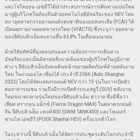
และโจไลออน เอชอีวีได้นำประสบการณ์การเดินทางแบบใหม่
มาสู่ผู้บริโภคในท้องถิ่นด้วยเทคโนโลยีอัจฉริยะของ NEV โดย
สภาอุตสาหกรรมยานยนต์แห่งชาติของออสเตรเลีย (FCAI) ได้
เปิดเผยรายงานยอดขายรถใหม่ (VFACTS) ซึ่งระบุว่า ยอดขาย
ของจีดับบลิวเอ็มทะยานขึ้น 63.8% ในเดือนเมษายน
ด้วยวิสัยทัศน์ที่มุ่งตอบสนองความต้องการการเดินทาง
อัจฉริยะและเป็นมิตรต่อสิ่งแวดล้อมของผู้บริโภคในภูมิภาค
ต่าง ๆ จีดับบลิวเอ็มยังคงเดินหน้าขยายผลิตภัณฑ์ด้านพลังงาน
ใหม่ ในงานออโต เซี่ยงไฮ้ ประจำปี 2566 (Auto Shanghai
2023) โดยได้จัดแสดงรถยนต์ NEV กว่า 15 รุ่นในการเปิดตัว
ต่อสาธารณชน รวมถึงมีการเปิดตัวรถเอสยูวี (SUV) พลังงาน
ใหม่ขนาดกลางรุ่นใหม่ของจีดับบลิวเอ็ม ฮาวาล ซึ่งมีชื่อว่า
เฟียส ดรากอน แม็กซ์ (Fierce Dragon MAX) ในตลาดรถยนต์
จีน จีดับบลิวเอ็ม แทงค์400 (GWM TANK400) และโพเออร์
ชานไห่ เอชอีวี (POER Shanhai HEV) ครั้งแรกทั่วโลก
ในระหว่างนี้ จีดับบลิวเอ็มได้จัดการประชุมระดับโลกประจำปี