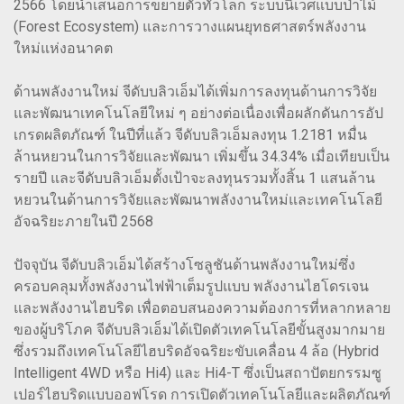
2566 โดยนำเสนอการขยายตัวทั่วโลก ระบบนิเวศแบบป่าไม้
(Forest Ecosystem) และการวางแผนยุทธศาสตร์พลังงาน
ใหม่แห่งอนาคต
ด้านพลังงานใหม่ จีดับบลิวเอ็มได้เพิ่มการลงทุนด้านการวิจัย
และพัฒนาเทคโนโลยีใหม่ ๆ อย่างต่อเนื่องเพื่อผลักดันการอัป
เกรดผลิตภัณฑ์ ในปีที่แล้ว จีดับบลิวเอ็มลงทุน 1.2181 หมื่น
ล้านหยวนในการวิจัยและพัฒนา เพิ่มขึ้น 34.34% เมื่อเทียบเป็น
รายปี และจีดับบลิวเอ็มตั้งเป้าจะลงทุนรวมทั้งสิ้น 1 แสนล้าน
หยวนในด้านการวิจัยและพัฒนาพลังงานใหม่และเทคโนโลยี
อัจฉริยะภายในปี 2568
ปัจจุบัน จีดับบลิวเอ็มได้สร้างโซลูชันด้านพลังงานใหม่ซึ่ง
ครอบคลุมทั้งพลังงานไฟฟ้าเต็มรูปแบบ พลังงานไฮโดรเจน
และพลังงานไฮบริด เพื่อตอบสนองความต้องการที่หลากหลาย
ของผู้บริโภค จีดับบลิวเอ็มได้เปิดตัวเทคโนโลยีขั้นสูงมากมาย
ซึ่งรวมถึงเทคโนโลยีไฮบริดอัจฉริยะขับเคลื่อน 4 ล้อ (Hybrid
Intelligent 4WD หรือ Hi4) และ Hi4-T ซึ่งเป็นสถาปัตยกรรมซู
เปอร์ไฮบริดแบบออฟโรด การเปิดตัวเทคโนโลยีและผลิตภัณฑ์