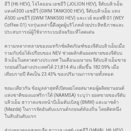
อีวี (H6 HEV), โจไลออน เอชอีวี (JOLION HEV), จีดับบลิวเอ็ม
แทงค์300 เอชอีวี (GWM TANK300 HEV), จีดับบลิวเอ็ม แทง
ค์500 เอชอีวี (GWM TANK500 HEV) และเวย์ คอฟฟี่ 01 (WEY
Coffee 01) รถรุ่นเหล่านี้ดึงดูดผู้บริโภคด้วยประสิทธิภาพและ
ประสบการณ์ผู้ใช้จากระบบอัจฉริยะที่โดดเด่น
ความหลากหลายของเมทริกซ์ผลิตภัณฑ์ของจีดับบลิวเอ็มเมื่อ
รวมกับข้อได้เปรียบของ NEV ช่วยผลักดันยอดขายของจีดับบ
ลิวเอ็มในตลาดต่างประเทศ ในเดือนเมษายน จีดับบลิวเอ็มขาย
รถยนต์ในต่างประเทศได้ 21,814 คัน เพิ่มขึ้น 182.09% เมื่อ
เทียบรายปี คิดเป็น 23.43% ของปริมาณการขายทั้งหมด
ขณะเดียวกัน ข้อมูลล่าสุดที่เปิดเผยโดยสมาคมผู้ผลิตยานยนต์
แห่งชาติของแอฟริกาใต้ (NAAMSA) ระบุว่า ยอดขายของจีดับ
บลิวเอ็ม ฮาวาลแซงหน้าบีเอ็มดับเบิลยู (BMW) และมาซด้า
(Mazda) ในการจัดอันดับแบรนด์รถยนต์ท้องถิ่น โดยติดหนึ่ง
ในสิบอันดับแรก
ส่วนตลาดออสเตรเลีย ฮาวาล เอช6 เอชอีวี (HAVAL H6 HEV)