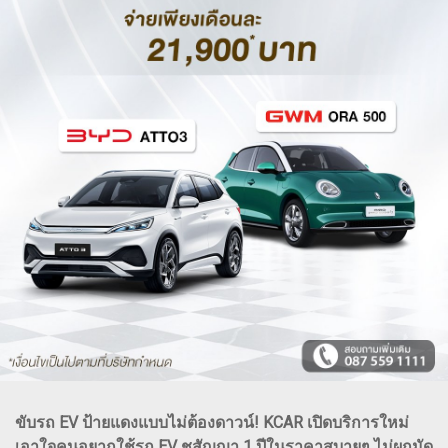
ขับรถ EV ป้ายแดงแบบไม่ต้องดาวน์! KCAR เปิดบริการใหม่
เอาใจคนอยากใช้รถ EV ชูสัญญา 1 ปีในราคาสบายๆ ไม่ผูกมัด