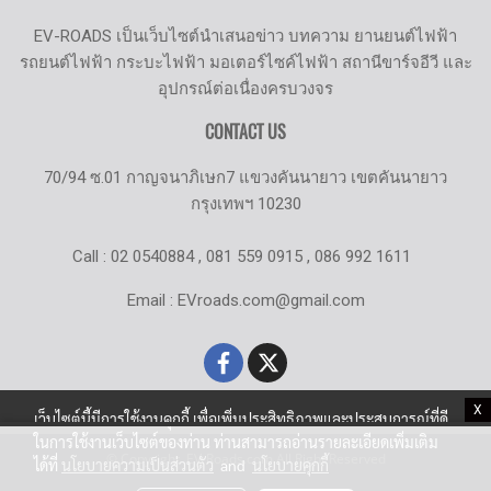
EV-ROADS เป็นเว็บไซต์นำเสนอข่าว บทความ ยานยนต์ไฟฟ้า
รถยนต์ไฟฟ้า กระบะไฟฟ้า มอเตอร์ไซค์ไฟฟ้า สถานีขาร์จอีวี และ
อุปกรณ์ต่อเนื่องครบวงจร
CONTACT US
70/94 ซ.01 กาญจนาภิเษก7 แขวงคันนายาว เขตคันนายาว
กรุงเทพฯ 10230
Call : 02 0540884 , 081 559 0915 , 086 992 1611
Email : EVroads.com@gmail.com
X
เว็บไซต์นี้มีการใช้งานคุกกี้ เพื่อเพิ่มประสิทธิภาพและประสบการณ์ที่ดี
ในการใช้งานเว็บไซต์ของท่าน ท่านสามารถอ่านรายละเอียดเพิ่มเติม
© Copyright EV-Roads.com All Right Reserved
ได้ที่
นโยบายความเป็นส่วนตัว
and
นโยบายคุกกี้