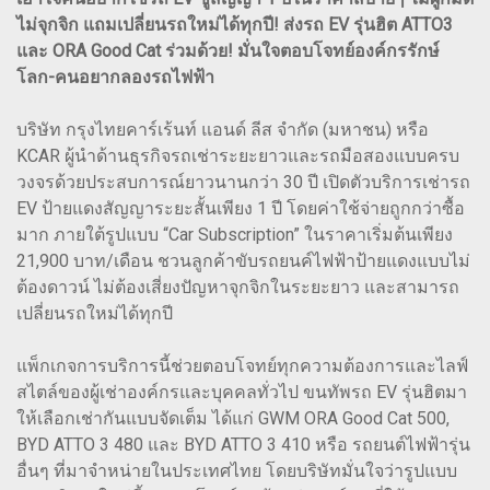
ไม่จุกจิก แถมเปลี่ยนรถใหม่ได้ทุกปี! ส่งรถ EV รุ่นฮิต ATTO3
และ ORA Good Cat ร่วมด้วย! มั่นใจตอบโจทย์องค์กรรักษ์
โลก-คนอยากลองรถไฟฟ้า
บริษัท กรุงไทยคาร์เร้นท์ แอนด์ ลีส จำกัด (มหาชน) หรือ
KCAR ผู้นำด้านธุรกิจรถเช่าระยะยาวและรถมือสองแบบครบ
วงจรด้วยประสบการณ์ยาวนานกว่า 30 ปี เปิดตัวบริการเช่ารถ
EV ป้ายแดงสัญญาระยะสั้นเพียง 1 ปี โดยค่าใช้จ่ายถูกกว่าซื้อ
มาก ภายใต้รูปแบบ “Car Subscription” ในราคาเริ่มต้นเพียง
21,900 บาท/เดือน ชวนลูกค้าขับรถยนค์ไฟฟ้าป้ายแดงแบบไม่
ต้องดาวน์ ไม่ต้องเสี่ยงปัญหาจุกจิกในระยะยาว และสามารถ
เปลี่ยนรถใหม่ได้ทุกปี
แพ็กเกจการบริการนี้ช่วยตอบโจทย์ทุกความต้องการและไลฟ์
สไตล์ของผู้เช่าองค์กรและบุคคลทั่วไป ขนทัพรถ EV รุ่นฮิตมา
ให้เลือกเช่ากันแบบจัดเต็ม ได้แก่ GWM ORA Good Cat 500,
BYD ATTO 3 480 และ BYD ATTO 3 410 หรือ รถยนต์ไฟฟ้ารุ่น
อื่นๆ ที่มาจำหน่ายในประเทศไทย โดยบริษัทมั่นใจว่ารูปแบบ