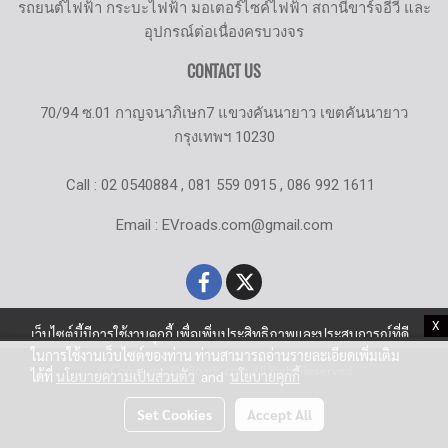
รถยนต์ไฟฟ้า กระบะไฟฟ้า มอเตอร์ไซค์ไฟฟ้า สถานีขาร์จอีวี และ
อุปกรณ์ต่อเนื่องครบวงจร
CONTACT US
70/94 ซ.01 กาญจนาภิเษก7 แขวงคันนายาว เขตคันนายาว
กรุงเทพฯ 10230
Call : 02 0540884 , 081 559 0915 , 086 992 1611
Email : EVroads.com@gmail.com
X
เว็บไซต์นี้มีการใช้งานคุกกี้ เพื่อเพิ่มประสิทธิภาพและประสบการณ์ที่ดี
ในการใช้งานเว็บไซต์ของท่าน ท่านสามารถอ่านรายละเอียดเพิ่มเติม
© Copyright EV-Roads.com All Right Reserved
ได้ที่
นโยบายความเป็นส่วนตัว
and
นโยบายคุกกี้
Set Cookies
Accept All