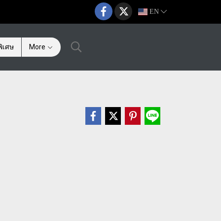
EN
ิเศษ
More