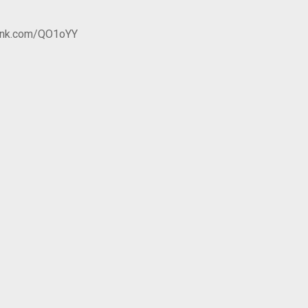
link.com/QO1oYY