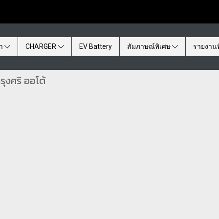
้า
CHARGER
EV Battery
สัมภาษณ์พิเศษ
รายงานพ
รุงศรี ออโต้