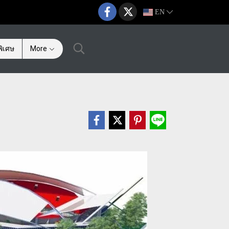
EN
ิเศษ
More