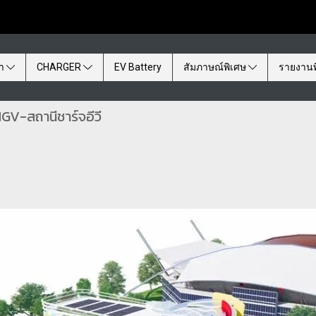
้า
CHARGER
EV Battery
สัมภาษณ์พิเศษ
รายงานพ
GV-สถานีชาร์จอีวี