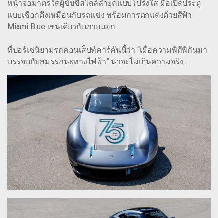
หน้าจอมาตรวัดผู้ขับขี่สไตล์ล้ำยุคแบบโปร่งใส มือเปิดประตู
แบบเชือกดึงเหมือนกับรถแข่ง พร้อมการตกแต่งด้วยสีฟ้า
Miami Blue เช่นเดียวกับภายนอก
ที่ปอร์เช่นิยามรถคอนเส็ปท์คาร์คันนี้ว่า “เมื่อความพิถีพิถันมา
บรรจบกับสมรรถนะทางไฟฟ้า” น่าจะไม่เกินความจริง...