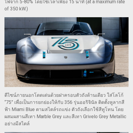
ไฟจาก 5-80% โดยใช้เวลาเพียง 15 นาที (at a maximum rate
of 350 kW.)
ดีไซน์ภายนอกโดดเด่นด้วยฝาครอบตัวถังด้านเดียว ใส่โลโก้
“75” เพื่อเป็นการยกย่องให้กับ 356 รุ่นออริจินัล ติดตั้งหูลากสี
ฟ้า Miami Blue ตามสไตล์รถแข่ง ตัวถังเลือกใช้สีทูโทน โดย
ผสมผสานสีเทา Marble Grey และสีเทา Grivelo Grey Metallic
อย่างมีสไตล์