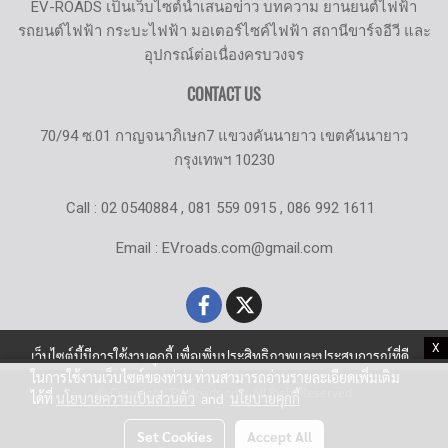
EV-ROADS เป็นเว็บไซต์นำเสนอข่าว บทความ ยานยนต์ไฟฟ้า
รถยนต์ไฟฟ้า กระบะไฟฟ้า มอเตอร์ไซค์ไฟฟ้า สถานีขาร์จอีวี และ
อุปกรณ์ต่อเนื่องครบวงจร
CONTACT US
70/94 ซ.01 กาญจนาภิเษก7 แขวงคันนายาว เขตคันนายาว
กรุงเทพฯ 10230
Call : 02 0540884 , 081 559 0915 , 086 992 1611
Email : EVroads.com@gmail.com
X
เว็บไซต์นี้มีการใช้งานคุกกี้ เพื่อเพิ่มประสิทธิภาพและประสบการณ์ที่ดี
ในการใช้งานเว็บไซต์ของท่าน ท่านสามารถอ่านรายละเอียดเพิ่มเติม
© Copyright EV-Roads.com All Right Reserved
ได้ที่
นโยบายความเป็นส่วนตัว
and
นโยบายคุกกี้
Set Cookies
Accept All