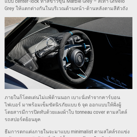
แบบ center-lock ทำสีขาวขุ่น Marble Grey – สีเทา Grivelo
Grey ให้แตกต่างกันในบริเวณด้านหน้า-ด้านหลังตามสีตัวถัง
ภายในก็โดดเด่นไม่แพ้ด้านนอก เบาะนั่งทำจากคาร์บอน
ไฟเบอร์ มาพร้อมเข็มขัดนิรภัยแบบ 6 จุด ออกแบบให้ฝั่งผู้
โดยสารมีการปิดทับด้วยแผงผ้าใบ tonneau cover ตามสไตล์
รถสปอร์ตย้อนยุค
ธีมการตกแต่งภายในจะมาแบบ minimalist ตามสไตล์รถแข่ง