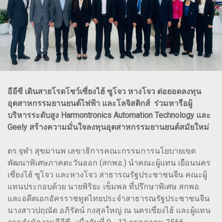
อีอีซี เดินสายโรดโชว์เซี่ยงไฮ้ ซูโจว หางโจว ต่อยอดลงทุน
อุตสาหกรรมยานยนต์ไฟฟ้า และโลจิสติกส์ ร่วมหารือผู้
บริหารระดับสูง Harmontronics Automation Technology และ
Geely สร้างความมั่นใจลงทุนอุตสาหกรรมยานยนต์สมัยใหม่
ดร.จุฬา สุขมานพ เลขาธิการคณะกรรมการนโยบายเขต
พัฒนาพิเศษภาคตะวันออก (สกพอ.) นำคณะผู้แทน เยือนนคร
เซี่ยงไฮ้ ซูโจว และหางโจว สาธารณรัฐประชาชนจีน คณะผู้
แทนประกอบด้วย นายพิริยะ เข็มพล ที่ปรึกษาพิเศษ สกพอ.
และอดีตเอกอัครราชทูตไทยประจำสาธารณรัฐประชาชนจีน
นางสาวปฤณัต อภิรัตน์ กงสุลใหญ่ ณ นครเซี่ยงไฮ้ และผู้แทน