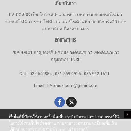
เกี่ยวกับเรา
EV-ROADS เป็นเว็บไซต์นำเสนอข่าว บทความ ยานยนต์ไฟฟ้า
รถยนต์ไฟฟ้า กระบะไฟฟ้า มอเตอร์ไซค์ไฟฟ้า สถานีขาร์จอีวี และ
อุปกรณ์ต่อเนื่องครบวงจร
CONTACT US
70/94 ซ.01 กาญจนาภิเษก7 แขวงคันนายาว เขตคันนายาว
กรุงเทพฯ 10230
Call : 02 0540884 , 081 559 0915 , 086 992 1611
Email : EVroads.com@gmail.com
X
เว็บไซต์นี้มีการใช้งานคุกกี้ เพื่อเพิ่มประสิทธิภาพและประสบการณ์ที่ดี
ในการใช้งานเว็บไซต์ของท่าน ท่านสามารถอ่านรายละเอียดเพิ่มเติม
© Copyright EV-Roads.com All Right Reserved
ได้ที่
นโยบายความเป็นส่วนตัว
and
นโยบายคุกกี้