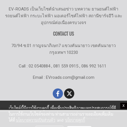
EV-ROADS เป็นเว็บไซต์นำเสนอข่าว บทความ ยานยนต์ไฟฟ้า
รถยนต์ไฟฟ้า กระบะไฟฟ้า มอเตอร์ไซค์ไฟฟ้า สถานีขาร์จอีวี และ
อุปกรณ์ต่อเนื่องครบวงจร
CONTACT US
70/94 ซ.01 กาญจนาภิเษก7 แขวงคันนายาว เขตคันนายาว
กรุงเทพฯ 10230
Call : 02 0540884 , 081 559 0915 , 086 992 1611
Email : EVroads.com@gmail.com
X
เว็บไซต์นี้มีการใช้งานคุกกี้ เพื่อเพิ่มประสิทธิภาพและประสบการณ์ที่ดี
ในการใช้งานเว็บไซต์ของท่าน ท่านสามารถอ่านรายละเอียดเพิ่มเติม
© Copyright EV-Roads.com All Right Reserved
ได้ที่
นโยบายความเป็นส่วนตัว
and
นโยบายคุกกี้