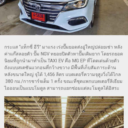
กระแส “แท็กซี่ อีวี” มาแรง เร่งปั๊มยอดส่งอู่ใหญ่ปล่อยเช่า หลัง
ค่าแก๊สลอยตัว ปั๊ม NGV ทยอยปิดตัวหาปั๊มเติมยาก โดยรถยอด
นิยมที่ถูกนำมาทำเป็น TAXI EV คือ MG EP ที่โดดเด่นด้วยตัว
ถังแบบสเตชันแวกอนที่กว้างขวาง มีพื้นที่เก็บสัมภาระด้าน
หลังขนาดใหญ่ จุได้ 1,456 ลิตร แบตเตอรี่ความจุสูงวิ่งได้ไกล
380 กม./การชาร์จเต็ม 1 ครั้ง ขณะที่ชุดแพกแบตเตอรี่ลิเธียม
ไอออนเป็นแบบโมดูล สามารถแยกซ่อมแต่ละโมดูลได้อิสระ