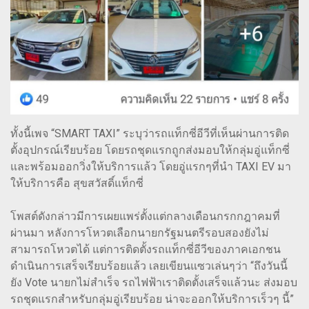
ทั้งนี้เพจ “SMART TAXI” ระบุว่ารถแท็กซี่อีวีที่เห็นผ่านการติด
ตั้งอุปกรณ์เรียบร้อย โดยรถชุดแรกถูกส่งมอบให้กลุ่มอู่แท็กซี่
และพร้อมออกวิ่งให้บริการแล้ว โดยอู่แรกๆที่นำ TAXI EV มา
ให้บริการคือ สุขสวัสดิ์แท็กซี่
โพสต์ดังกล่าวมีการเผยแพร่ตั้งแต่กลางเดือนกรกกฎาคมที่
ผ่านมา หลังการโหวตเลือกนายกรัฐมนตรีรอบสองยังไม่
สามารถโหวตได้ แต่การติดตั้งรถแท็กซี่อีวีของภาคเอกชน
ดำเนินการเสร็จเรียบร้อยแล้ว เลยเขียนแซวเล่นๆว่า “ถึงวันนี้
ยัง Vote นายกไม่สำเร็จ รถไฟฟ้าเราติดตั้งเสร็จแล้วนะ ส่งมอบ
รถชุดแรกสำหรับกลุ่มอู่เรียบร้อย น่าจะออกให้บริการเร็วๆ นี้”