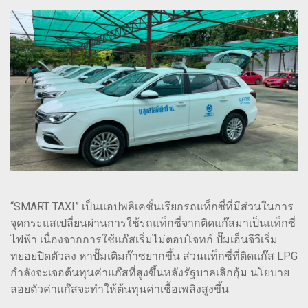
“SMART TAXI” เป็นแอปพลิเคชั่นเรียกรถแท็กซี่ที่มีส่วนในการ
จุดกระแสเปลี่ยนผ่านการใช้รถแท็กซี่จากติดแก๊สมาเป็นแท็กซี่
ไฟฟ้า เนื่องจากการใช้แก๊สเริ่มไม่ตอบโจทก์ ปั๊มเอ็นจีวีเริ่ม
ทยอยปิดตัวลง หาปั๊มเติมก๊าซยากขึ้น ส่วนแท็กซี่ที่ติดแก๊ส LPG
กำลังจะเจอต้นทุนค่าแก๊สที่สูงขึ้นหลังรัฐบาลเลิกอุ้ม นโยบาย
ลอยตัวค่าแก๊สจะทำให้ต้นทุนค่าเชื้อเพลิงสูงขึ้น