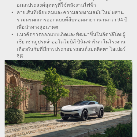
อเนกประสงค์สุดหรูที่ใช้พลังงานไฟฟ้า
ลายเส้นที่เฉียบคมและความสวยงามสมัยใหม่ ผสาน
รวมมรดกการออกแบบที่สืบทอดมายาวนานกว่า 94 ปี
เพื่อนำทางสู่อนาคต
แนวคิดการออกแบบเกิดและพัฒนาขึ้นในอิตาลีโดยผู้
เชี่ยวชาญประจำออโตโมบิลี ปินินฟารินา ในโรงงาน
เดียวกันกับที่มีการประกอบรถยนต์แบตติสตา ไฮเปอร์
จีที