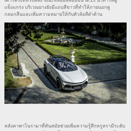
เค้าโครงที่ทรงพลัง ขณะที่ล้ออัลลอยขนาด 23 นิ้วทำให้ดู
แข็งแกร่ง บริเวณยางยังมีแถบสีขาวที่ทำให้ภายนอกดู
กลมกลืนและเพิ่มความหมายให้กับตัวล้อสีดำด้าน
หลังคาพาโนรามาที่ทันสมัยช่วยเพิ่มความรู้สึกหรูหรามีระดับ