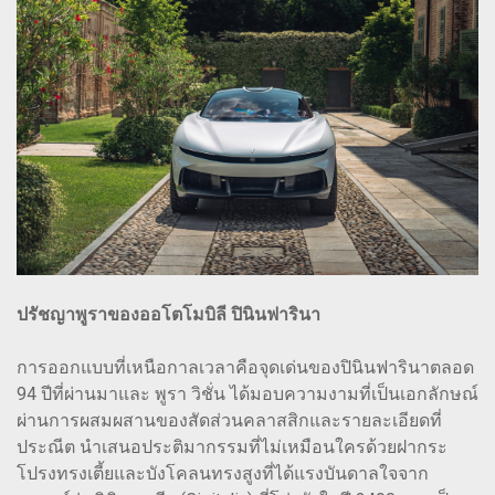
ปรัชญาพูราของออโตโมบิลี ปินินฟารินา
การออกแบบที่เหนือกาลเวลาคือจุดเด่นของปินินฟารินาตลอด
94 ปีที่ผ่านมาและ พูรา วิชั่น ได้มอบความงามที่เป็นเอกลักษณ์
ผ่านการผสมผสานของสัดส่วนคลาสสิกและรายละเอียดที่
ประณีต นำเสนอประติมากรรมที่ไม่เหมือนใครด้วยฝากระ
โปรงทรงเตี้ยและบังโคลนทรงสูงที่ได้แรงบันดาลใจจาก