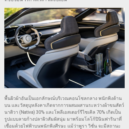
พื้นผิวผ้าอันเป็นเอกลักษณ์บริเวณคอนโซลกลาง พนักพิงด้าน
บน และวัสดุบุหลังคาเกิดจากการผสมผสานระหว่างผ้าขนสัตว์
นาติวา (Nativa) 30% และโพลีเอสเตอร์รีไซเคิล 70% เกิดเป็น
รูปแบบลายก้างปลาผิวสัมผัสนุ่ม มาพร้อมโลโก้ปินินฟารินาที่
เชื่อมด้วยไฟฟ้าบนพนักพิงศีรษะ แม้ว่าพูรา วิชั่น จะมีสถานะ