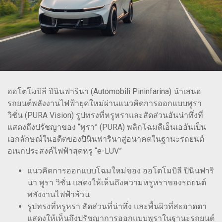
ออโตโมบิลี ปินินฟารินา (Automobili Pininfarina) นำเสนอ
รถยนต์พลังงานไฟฟ้ายุคใหม่ผ่านแนวคิดการออกแบบพูรา
วิชั่น (PURA Vision) รูปทรงที่หรูหราและสัดส่วนอันน่าทึ่งที่
แสดงถึงปรัชญาของ “พูรา” (PURA) พลิกโฉมดีเอ็นเออันเป็น
เอกลักษณ์ในอดีตของปินินฟารินาสู่อนาคตในฐานะรถยนต์
อเนกประสงค์ไฟฟ้าสุดหรู “e-LUV”
แนวคิดการออกแบบโฉมใหม่ของ ออโตโมบิลี ปินินฟาริ
นา พูรา วิชั่น แสดงให้เห็นถึงความหรูหราของรถยนต์
พลังงานไฟฟ้าล้วน
รูปทรงที่หรูหรา สัดส่วนที่น่าทึ่ง และพื้นผิวที่สะอาดตา
แสดงให้เห็นถึงปรัชญาการออกแบบพูราในฐานะรถยนต์