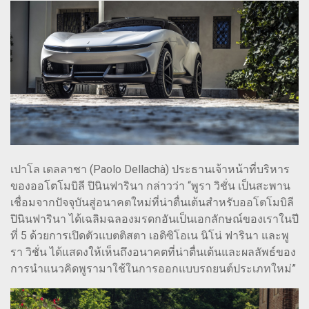
เปาโล เดลลาชา (Paolo Dellachà) ประธานเจ้าหน้าที่บริหาร
ของออโตโมบิลี ปินินฟารินา กล่าวว่า “พูรา วิชั่น เป็นสะพาน
เชื่อมจากปัจจุบันสู่อนาคตใหม่ที่น่าตื่นเต้นสำหรับออโตโมบิลี
ปินินฟารินา ได้เฉลิมฉลองมรดกอันเป็นเอกลักษณ์ของเราในปี
ที่ 5 ด้วยการเปิดตัวแบตติสตา เอดิซิโอเน นิโน่ ฟารินา และพู
รา วิชั่น ได้แสดงให้เห็นถึงอนาคตที่น่าตื่นเต้นและผลลัพธ์ของ
การนำแนวคิดพูรามาใช้ในการออกแบบรถยนต์ประเภทใหม่”