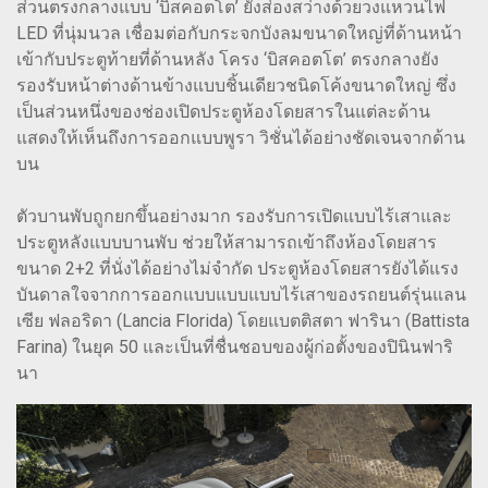
ส่วนตรงกลางแบบ ‘บิสคอตโต’ ยังส่องสว่างด้วยวงแหวนไฟ
LED ที่นุ่มนวล เชื่อมต่อกับกระจกบังลมขนาดใหญ่ที่ด้านหน้า
เข้ากับประตูท้ายที่ด้านหลัง โครง ‘บิสคอตโต’ ตรงกลางยัง
รองรับหน้าต่างด้านข้างแบบชิ้นเดียวชนิดโค้งขนาดใหญ่ ซึ่ง
เป็นส่วนหนึ่งของช่องเปิดประตูห้องโดยสารในแต่ละด้าน
แสดงให้เห็นถึงการออกแบบพูรา วิชั่นได้อย่างชัดเจนจากด้าน
บน
ตัวบานพับถูกยกขึ้นอย่างมาก รองรับการเปิดแบบไร้เสาและ
ประตูหลังแบบบานพับ ช่วยให้สามารถเข้าถึงห้องโดยสาร
ขนาด 2+2 ที่นั่งได้อย่างไม่จำกัด ประตูห้องโดยสารยังได้แรง
บันดาลใจจากการออกแบบแบบแบบไร้เสาของรถยนต์รุ่นแลน
เซีย ฟลอริดา (Lancia Florida) โดยแบตติสตา ฟารินา (Battista
Farina) ในยุค 50 และเป็นที่ชื่นชอบของผู้ก่อตั้งของปินินฟาริ
นา