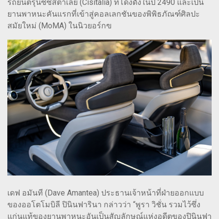
รถยนต์รุ่นซิซิสตาเลีย (Cisitalia) ที่โด่งดังในปี 2490 และเป็น
ยานพาหนะคันแรกที่เข้าสู่คอลเลกชันของพิพิธภัณฑ์ศิลปะ
สมัยใหม่ (MoMA) ในนิวยอร์กฃ
เดฟ อมันที (Dave Amantea) ประธานเจ้าหน้าที่ฝ่ายออกแบบ
ของออโตโมบิลี ปินินฟารินา กล่าวว่า “พูรา วิชั่น รวมไว้ซึ่ง
แก่นแท้ของยานพาหนะอันเป็นสัญลักษณ์แห่งอดีตของปินินฟา