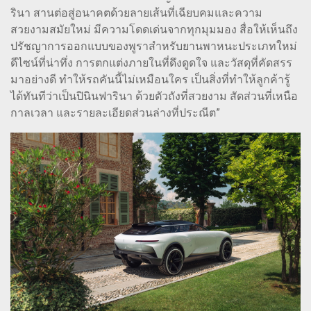
รินา สานต่อสู่อนาคตด้วยลายเส้นที่เฉียบคมและความ
สวยงามสมัยใหม่ มีความโดดเด่นจากทุกมุมมอง สื่อให้เห็นถึง
ปรัชญาการออกแบบของพูราสำหรับยานพาหนะประเภทใหม่
ดีไซน์ที่น่าทึ่ง การตกแต่งภายในที่ดึงดูดใจ และวัสดุที่คัดสรร
มาอย่างดี ทำให้รถคันนี้ไม่เหมือนใคร เป็นสิ่งที่ทำให้ลูกค้ารู้
ได้ทันทีว่าเป็นปินินฟารินา ด้วยตัวถังที่สวยงาม สัดส่วนที่เหนือ
กาลเวลา และรายละเอียดส่วนล่างที่ประณีต”