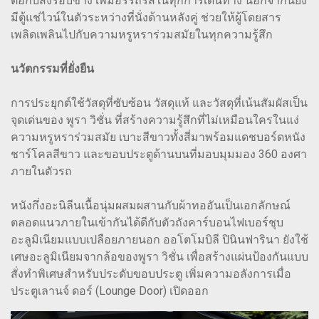
ต่อกับสิ่งรอบข้าง เพิ่มอรรถรสในทุกการเดินทาง นอกจากนี้ยัง
มีตู้แช่ไวน์ในตัวระหว่างที่นั่งด้านหลังคู่ ช่วยให้ผู้โดยสาร
เพลิดเพลินไปกับความหรูหราร่วมสมัยในทุกความรู้สึก
นวัตกรรมที่ยั่งยืน
การประยุกต์ใช้วัสดุที่ซับซ้อน วัสดุแท้ และวัสดุที่เน้นสัมผัสเป็น
จุดเด่นของ พูรา วิชั่น ที่สร้างความรู้สึกที่ไม่เหมือนใครในแง่
ความหรูหราร่วมสมัย เบาะสีขาวทั้งสี่มาพร้อมแดชบอร์ดหนัง
ชาร์โคลสีขาว และขอบประตูด้านบนที่มอบมุมมอง 360 องศา
ภายในตัวรถ
หนังกึ่งอะนิลีนเนื้อนุ่มผสมผสานกับผ้าทออันเป็นเอกลักษณ์
ตลอดแนวภายในเข้ากันได้ดีกับตัวถังคาร์บอนไฟเบอร์ชุบ
อะลูมิเนียมแบบเปลือยภายนอก ออโตโมบิลี ปินินฟารินา ยังใช้
เศษอะลูมิเนียมจากล้อของพูรา วิชั่น เพื่อสร้างแผ่นป้องกันแบบ
สั่งทำพิเศษสำหรับประดับขอบประตู เพิ่มความอลังการเมื่อ
ประตูเลานจ์ ดอร์ (Lounge Door) เปิดออก