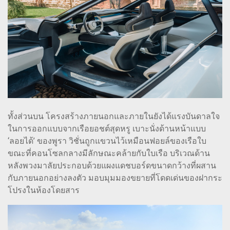
ทั้งส่วนบน โครงสร้างภายนอกและภายในยังได้แรงบันดาลใจ
ในการออกแบบจากเรือยอชต์สุดหรู เบาะนั่งด้านหน้าแบบ
‘ลอยได้’ ของพูรา วิชั่นถูกแขวนไว้เหมือนฟอยล์ของเรือใบ
ขณะที่คอนโซลกลางมีลักษณะคล้ายกับใบเรือ บริเวณด้าน
หลังพวงมาลัยประกอบด้วยแผงแดชบอร์ดขนาดกว้างที่ผสาน
กับภายนอกอย่างลงตัว มอบมุมมองขยายที่โดดเด่นของฝากระ
โปรงในห้องโดยสาร