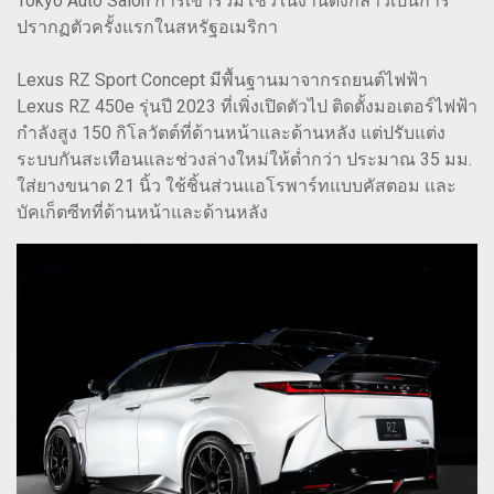
Tokyo Auto Salon การเข้าร่วมโชว์ในงานดังกล่าวเป็นการ
ปรากฏตัวครั้งแรกในสหรัฐอเมริกา
Lexus RZ Sport Concept มีพื้นฐานมาจากรถยนต์ไฟฟ้า
Lexus RZ 450e รุ่นปี 2023 ที่เพิ่งเปิดตัวไป ติดตั้งมอเตอร์ไฟฟ้า
กำลังสูง 150 กิโลวัตต์ที่ด้านหน้าและด้านหลัง แต่ปรับแต่ง
ระบบกันสะเทือนและช่วงล่างใหม่ให้ต่ำกว่า ประมาณ 35 มม.
ใส่ยางขนาด 21 นิ้ว ใช้ชิ้นส่วนแอโรพาร์ทแบบคัสตอม และ
บัคเก็ตซีทที่ด้านหน้าและด้านหลัง