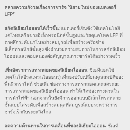
คลายความกังวลเรื่องการชาร์จ “นิยามใหม่ของแบตเตอรี่
LFP”
สกัดลิเธียมไอออนได้เร็วขึ้น:
แบตเตอรี่เซินซิงใช้เทคโนโลยี
แคโทดเครือข่ายอิเล็กทรอนิกส์ขั้นสูงและวัสดุแคโทด LFP ที่
ตกผลึกระดับนาโนอย่างสมบูรณ์เพื่อสร้างเครือข่าย
อิเล็กทรอนิกส์ขั้นสูง ซึ่งอำนวยความสะดวกในการสกัดลิเธียม
ไอออนและตอบสนองต่อสัญญาณการชาร์จได้อย่างรวดเร็ว
เพิ่มอัตราการแทรกสอดของลิเธียมไอออน
: ซีเอทีแอลใช้
เทคโนโลยีวงแหวนไอออนรุ่นที่สองปรับเปลี่ยนคุณสมบัติของ
พื้นผิวกราไฟต์ ช่วยเพิ่มช่องทางการแทรกสอดและลดระยะ
การแทรกสอดของลิเธียมไอออน ทำให้เกิดช่องทางด่วนใน
การนำไฟฟ้า นอกจากนั้นยังมีการออกแบบอิเล็กโทรดหลาย
ชั้นแบบไล่ระดับเพื่อสร้างสมดุลที่สมบูรณ์แบบระหว่างการ
ชาร์จเร็วกับระยะวิ่งไกล
ลดความต้านทานในการเคลื่อนที่ของลิเธียมไอออน
: ซีเอที