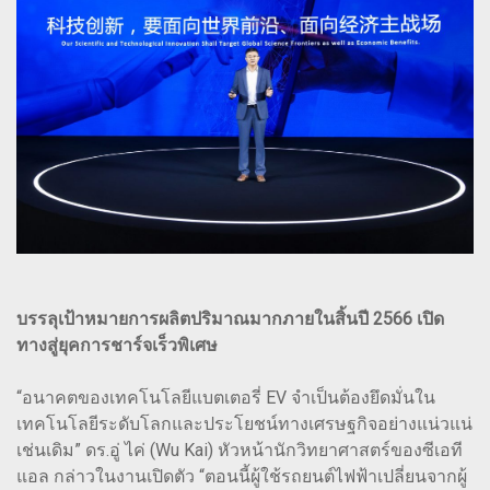
บรรลุเป้าหมายการผลิตปริมาณมากภายในสิ้นปี 2566 เปิด
ทางสู่ยุคการชาร์จเร็วพิเศษ
“อนาคตของเทคโนโลยีแบตเตอรี่ EV จำเป็นต้องยึดมั่นใน
เทคโนโลยีระดับโลกและประโยชน์ทางเศรษฐกิจอย่างแน่วแน่
เช่นเดิม” ดร.อู่ ไค่ (Wu Kai) หัวหน้านักวิทยาศาสตร์ของซีเอที
แอล กล่าวในงานเปิดตัว “ตอนนี้ผู้ใช้รถยนต์ไฟฟ้าเปลี่ยนจากผู้