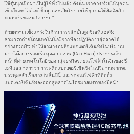
ใช้รุ่นบุกเบิกมาเป็นผู้ใช้ทั่วไปแล้ว ดังนั้น เราควรช่วยให้ทุกคน
เข้าถึงเทคโนโลยีขั้นสูงและเปิดโอกาสให้ทุกคนได้สัมผัสกับ
ผลสำเร็จของนวัตกรรม”
ด้วยความแข็งแกร่งในด้านการผลิตขั้นสูง ซีเอทีแอลจึง
สามารถถ่ายโอนเทคโนโลยีจากห้องปฏิบัติการสู่ตลาดได้
อย่างรวดเร็ว ทำให้สามารถผลิตแบตเตอรี่เซินซิงในปริมาณ
มากได้อย่างรวดเร็ว คุณเกา หวน (Gao Huan) ประธานเจ้า
หน้าที่ฝ่ายเทคโนโลยีของกลุ่มธุรกิจรถยนต์ไฟฟ้าในจีนของซี
เอทีแอล กล่าวว่า การผลิตแบตเตอรี่เซินซิงในปริมาณมากจะ
บรรลุผลสำเร็จภายในสิ้นปีนี้ และรถยนต์ไฟฟ้าที่ติดตั้ง
แบตเตอรี่เซินซิงจะออกสู่ตลาดในไตรมาสแรกของปีหน้า