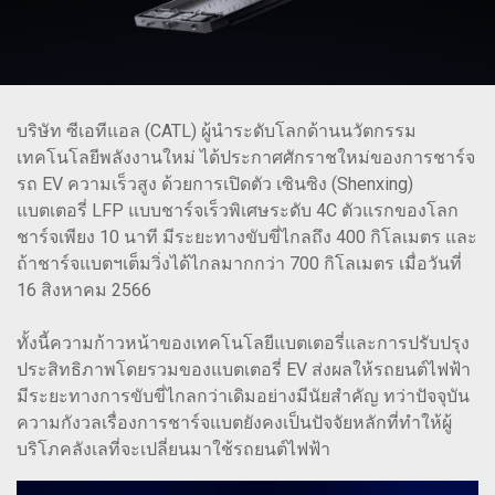
บริษัท ซีเอทีแอล (CATL) ผู้นำระดับโลกด้านนวัตกรรม
เทคโนโลยีพลังงานใหม่ ได้ประกาศศักราชใหม่ของการชาร์จ
รถ EV ความเร็วสูง ด้วยการเปิดตัว เซินซิง (Shenxing)
แบตเตอรี่ LFP แบบชาร์จเร็วพิเศษระดับ 4C ตัวแรกของโลก
ชาร์จเพียง 10 นาที มีระยะทางขับขี่ไกลถึง 400 กิโลเมตร และ
ถ้าชาร์จแบตฯเต็มวิ่งได้ไกลมากกว่า 700 กิโลเมตร เมื่อวันที่
16 สิงหาคม 2566
ทั้งนี้ความก้าวหน้าของเทคโนโลยีแบตเตอรี่และการปรับปรุง
ประสิทธิภาพโดยรวมของแบตเตอรี่ EV ส่งผลให้รถยนต์ไฟฟ้า
มีระยะทางการขับขี่ไกลกว่าเดิมอย่างมีนัยสำคัญ ทว่าปัจจุบัน
ความกังวลเรื่องการชาร์จแบตยังคงเป็นปัจจัยหลักที่ทำให้ผู้
บริโภคลังเลที่จะเปลี่ยนมาใช้รถยนต์ไฟฟ้า