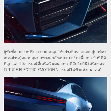
ผู้ขับขี่สามารถปรับระบบควบคุมได้อย่างอิสระขณะอยู่บนท้อง
ถนนผ่านปุ่มควบคุมบนพวงมาลัยแบบสปอร์ต เพื่อการขับขี่ที่ดี
ที่สุด และได้อารมณ์ที่เหนือจินตนาการ ที่ลัมโบกินีให้นิยามว่า
FUTURE ELECTRIC EMOTION “อารมณ์ไฟฟ้าแห่งอนาคต”