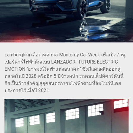
Lamborghini เลือกเทศกาล Monterey Car Week เพื่อเปิดตัวซู
เปอร์คาร์ไฟฟ้าต้นแบบ LANZADOR : FUTURE ELECTRIC
EMOTION “อารมณ์ไฟฟ้าแห่งอนาคต” ซึ่งมีแผนผลิตออกสู่
ตลาดในปี 2028 หรืออีก 5 ปีข้างหน้า รถคอนเส็ปท์คาร์คันนี้
ถือเป็นก้าวสำคัญสู่ยุคยนตรกรรมไฟฟ้าตามที่ลัมโบกินีเคย
ประกาศไว้เมื่อปี 2021