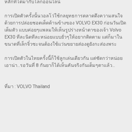
หลักที่โตมากับโลกออนไลน์
การเปิดตัวครั้งนั้นวอลโว่ใช้กลยุทธการตลาดดึงความสนใจ
ด้วยการปล่อยชอตเด็ดด้านข้างของ VOLVO EX30 ก่อนวันเปิด
เต็มตัว แบบค่อยๆแพลมให้เห็นรูปร่างหน้าตาของเจ้า Volvo
EX30 ทีละนิดทีละหน่อยแบบยั่วๆให้อยากติดตาม แต่ก็มาใน
ขนาดที่เล็กจิ๋วซะจนต้องใช้แว่นขยายส่องดูยังกะส่องพระ
การเปิดตัวในไทยครั้งนี้ก็ใช้ลูกเล่นเดียวกัน แต่ชัดกว่าหน่อย
เอาน่า...รอวันที่ 8 กันยาก็ได้เห็นคันจริงกันเต็มๆตาแล้ว...
ที่มา : VOLVO Thailand