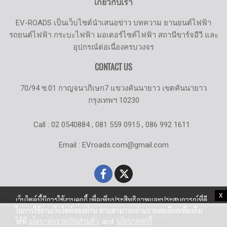
เกี่ยวกับเรา
EV-ROADS เป็นเว็บไซต์นำเสนอข่าว บทความ ยานยนต์ไฟฟ้า
รถยนต์ไฟฟ้า กระบะไฟฟ้า มอเตอร์ไซค์ไฟฟ้า สถานีขาร์จอีวี และ
อุปกรณ์ต่อเนื่องครบวงจร
CONTACT US
70/94 ซ.01 กาญจนาภิเษก7 แขวงคันนายาว เขตคันนายาว
กรุงเทพฯ 10230
Call : 02 0540884 , 081 559 0915 , 086 992 1611
Email : EVroads.com@gmail.com
X
เว็บไซต์นี้มีการใช้งานคุกกี้ เพื่อเพิ่มประสิทธิภาพและประสบการณ์ที่ดี
ในการใช้งานเว็บไซต์ของท่าน ท่านสามารถอ่านรายละเอียดเพิ่มเติม
© Copyright EV-Roads.com All Right Reserved
ได้ที่
นโยบายความเป็นส่วนตัว
and
นโยบายคุกกี้