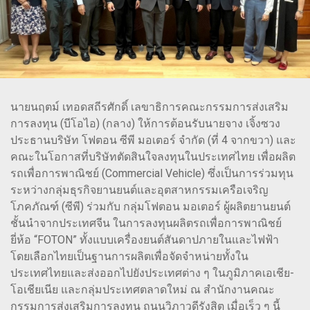
นายนฤตม์ เทอดสถีรศักดิ์ เลขาธิการคณะกรรมการส่งเสริม
การลงทุน (บีโอไอ) (กลาง) ให้การต้อนรับนายจาง เจิ้งซวง
ประธานบริษัท โฟตอน ซีพี มอเตอร์ จำกัด (ที่ 4 จากขวา) และ
คณะในโอกาสที่บริษัทตัดสินใจลงทุนในประเทศไทย เพื่อผลิต
รถเพื่อการพาณิชย์ (Commercial Vehicle) ซึ่งเป็นการร่วมทุน
ระหว่างกลุ่มธุรกิจยานยนต์และอุตสาหกรรมเครือเจริญ
โภคภัณฑ์ (ซีพี) ร่วมกับ กลุ่มโฟตอน มอเตอร์ ผู้ผลิตยานยนต์
ชั้นนำจากประเทศจีน ในการลงทุนผลิตรถเพื่อการพาณิชย์
ยี่ห้อ “FOTON” ทั้งแบบเครื่องยนต์สันดาปภายในและไฟฟ้า
โดยเลือกไทยเป็นฐานการผลิตเพื่อจัดจำหน่ายทั้งใน
ประเทศไทยและส่งออกไปยังประเทศต่าง ๆ ในภูมิภาคเอเชีย-
โอเชียเนีย และกลุ่มประเทศตลาดใหม่ ณ สำนักงานคณะ
กรรมการส่งเสริมการลงทุน ถนนวิภาวดีรังสิต เมื่อเร็ว ๆ นี้