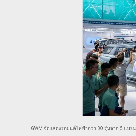
GWM จัดแสดงรถยนต์ไฟฟ้ากว่า 30 รุ่นจาก 5 แบรนด์ห