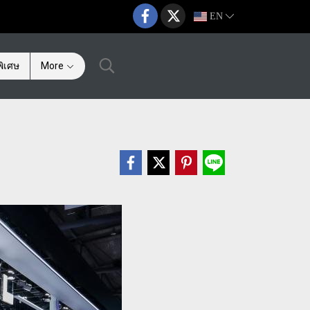
EN
ิเศษ
More