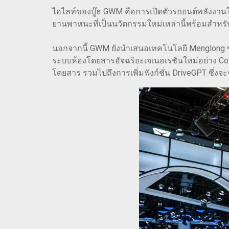
ไฮไลท์ของบู๊ธ GWM คือการเปิดตัวรถยนต์พลังงานใ
ยานพาหนะที่เป็นนวัตกรรมใหม่เหล่านี้พร้อมสำห
นอกจากนี้ GWM ยังนำเสนอเทคโนโลยี Menglong ของ
ระบบห้องโดยสารอัจฉริยะเจเนอเรชันใหม่อย่าง Coff
โดยสาร รวมไปถึงการเพิ่มฟังก์ชั่น DriveGPT ซึ่