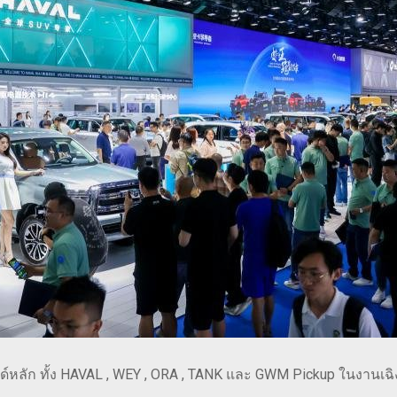
ลัก ทั้ง HAVAL , WEY , ORA , TANK และ GWM Pickup ในงานเฉิงตู 