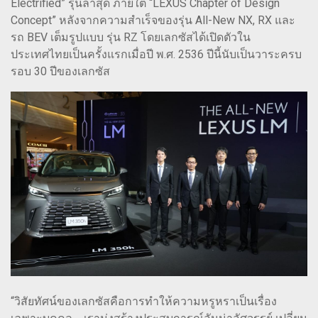
Electrified” รุ่นล่าสุด ภายใต้ “LEXUS Chapter of Design
Concept” หลังจากความสำเร็จของรุ่น All-New NX, RX และ
รถ BEV เต็มรูปแบบ รุ่น RZ โดยเลกซัสได้เปิดตัวใน
ประเทศไทยเป็นครั้งแรกเมื่อปี พ.ศ. 2536 ปีนี้นับเป็นวาระครบ
รอบ 30 ปีของเลกซัส
“วิสัยทัศน์ของเลกซัสคือการทำให้ความหรูหราเป็นเรื่อง