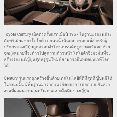
Toyota Century เปิดตัวครั้งแรกเมื่อปี 1967 ในฐานะรถยนต์ระ
ดับพรีเมี่ยมของโตโยต้า ก่อนหน้านั้นตลาดรถยนต์สำหรับผู้
บริหารของญี่ปุ่นถูกครอบงำโดยแบรนด์หรูจากตะวันตก ด้วย
จุดมุ่งหมายที่จะก้าวไปสู่ความก้าวหน้า โตโยต้าจึงมุ่งมั่นที่จะ
สร้างรถยนต์ญี่ปุ่นสุดหรูรุ่นใหม่ที่สามารถยืนหยัดบนเวทีโลก
ได้
Century รุ่นแรกถูกสร้างขึ้นด้วยเทคโนโลยีที่ดีที่สุดที่ญี่ปุ่นมีให้
ในขณะนั้น มีพื้นฐานมาจากแนวคิดของการออกแบบอันสง่า
งามที่ผสมผสานสุนทรียภาพแบบดั้งเดิมของญี่ปุ่น