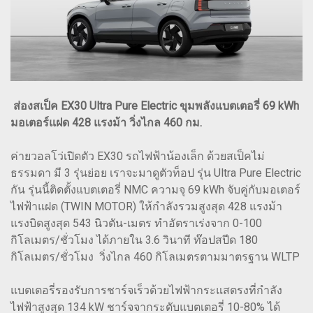
ส่องสเป็ค EX30 Ultra Pure Electric ขุมพลังแบตเตอรี่ 69 kWh
มอเตอร์แฝด 428 แรงม้า วิ่งไกล 460 กม.
ค่ายวอลโว่เปิดตัว EX30 รถไฟฟ้าน้องเล็ก ด้วยสเป็คไม่
ธรรมดา มี 3 รุ่นย่อย เราจะมาดูตัวท็อป รุ่น Ultra Pure Electric
กัน รุ่นนี้ติดตั้งแบตเตอรี่ NMC ความจุ 69 kWh จับคู่กับมอเตอร์
ไฟฟ้าแฝด (TWIN MOTOR) ให้กำลังรวมสูงสุด 428 แรงม้า
แรงบิดสูงสุด 543 นิวตัน-เมตร ทำอัตราเร่งจาก 0-100
กิโลเมตร/ชั่วโมง ได้ภายใน 3.6 วินาที ท๊อปสปีด 180
กิโลเมตร/ชั่วโมง วิ่งไกล 460 กิโลเมตรตามมาตรฐาน WLTP
แบตเตอรี่รองรับการชาร์จเร็วด้วยไฟฟ้ากระแสตรงที่กำลัง
ไฟฟ้าสูงสุด 134 kW ชาร์จจากระดับแบตเตอรี่ 10-80% ได้