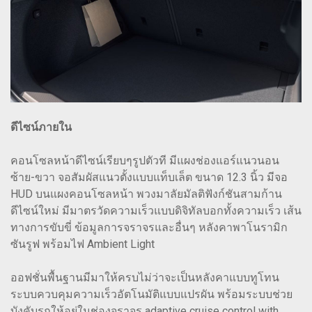
ดีไซน์ภายใน
คอนโซลหน้าดีไซน์เรียบๆรูปตัวที มีแผงช่องแอร์แนวนอน
ซ้าย-ขวา จอสัมผัสแนวตั้งแบบแท็บเล็ต ขนาด 12.3 นิ้ว มีจอ
HUD บนแผงคอนโซลหน้า พวงมาลัยมัลติฟังก์ชันสามก้าน
ดีไซน์ใหม่ มีมาตรวัดความเร็วแบบดิจิทัลบอกทั้งความเร็ว เส้น
ทางการขับขี่ ข้อมูลการจราจรและอื่นๆ หลังคาพาโนรามิก
ซันรูฟ พร้อมไฟ Ambient Light
ออฟชั่นพื้นฐานมีมาให้ครบไม่ว่าจะเป็นหลังคาแบบทูโทน
ระบบควบคุมความเร็วอัตโนมัติแบบแปรผัน พร้อมระบบช่วย
บังคับรถให้อยู่ในช่องจราจร adaptive cruise control with