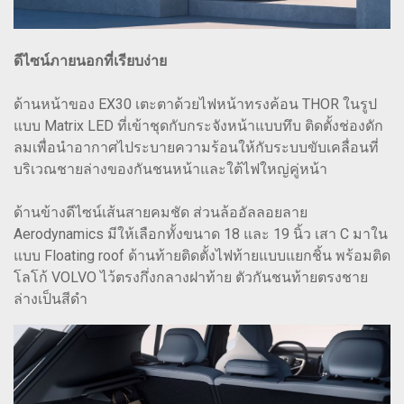
ดีไซน์ภายนอกที่เรียบง่าย
ด้านหน้าของ EX30 เตะตาด้วยไฟหน้าทรงค้อน THOR ในรูป
แบบ Matrix LED ที่เข้าชุดกับกระจังหน้าแบบทึบ ติดตั้งช่องดัก
ลมเพื่อนำอากาศไประบายความร้อนให้กับระบบขับเคลื่อนที่
บริเวณชายล่างของกันชนหน้าและใต้ไฟใหญ่คู่หน้า
ด้านข้างดีไซน์เส้นสายคมชัด ส่วนล้ออัลลอยลาย
Aerodynamics มีให้เลือกทั้งขนาด 18 และ 19 นิ้ว เสา C มาใน
แบบ Floating roof ด้านท้ายติดตั้งไฟท้ายแบบแยกชิ้น พร้อมติด
โลโก้ VOLVO ไว้ตรงกึ่งกลางฝาท้าย ตัวกันชนท้ายตรงชาย
ล่างเป็นสีดำ