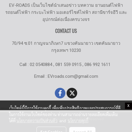
EV-ROADS เป็นเว็บไซต์นำเสนอข่าว บทความ ยานยนต์ไฟฟ้า
รถยนต์ไฟฟ้า กระบะไฟฟ้า มอเตอร์ไซค์ไฟฟ้า สถานีขาร์จอีวี และ
อุปกรณ์ต่อเนื่องครบวงจร
CONTACT US
70/94 ซ.01 กาญจนาภิเษก7 แขวงคันนายาว เขตคันนายาว
กรุงเทพฯ 10230
Call : 02 0540884 , 081 559 0915 , 086 992 1611
Email : EVroads.com@gmail.com
X
เว็บไซต์นี้มีการใช้งานคุกกี้ เพื่อเพิ่มประสิทธิภาพและประสบการณ์ที่ดี
ในการใช้งานเว็บไซต์ของท่าน ท่านสามารถอ่านรายละเอียดเพิ่มเติม
© Copyright EV-Roads.com All Right Reserved
ได้ที่
นโยบายความเป็นส่วนตัว
and
นโยบายคุกกี้
Set Cookies
Accept All