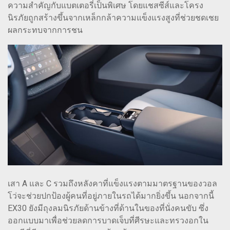
ความสำคัญกับแบตเตอรี่เป็นพิเศษ โดยแชสซีส์และโครง
นิรภัยถูกสร้างขึ้นจากเหล็กกล้าความแข็งแรงสูงที่ช่วยชดเชย
ผลกระทบจากการชน
เสา A และ C รวมถึงหลังคาที่แข็งแรงตามมาตรฐานของวอล
โว่จะช่วยปกป้องผู้คนที่อยู่ภายในรถได้มากยิ่งขึ้น นอกจากนี้
EX30 ยังมีถุงลมนิรภัยด้านข้างที่ด้านในของที่นั่งคนขับ ซึ่ง
ออกแบบมาเพื่อช่วยลดการบาดเจ็บที่ศีรษะและทรวงอกใน