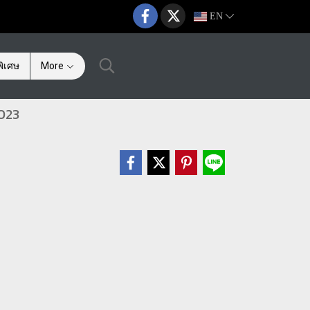
EN
ิเศษ
More
023