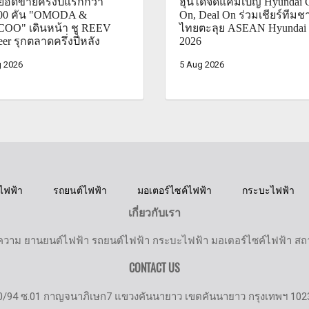
ยอดขายครึ่งปีแรกกว่า
ฮุนไดจัดแคมเปญ Hyundai 
000 คัน "OMODA &
On, Deal On ร่วมเชียร์ทีมชา
OO" เดินหน้า ชู REEV
ไทยตะลุย ASEAN Hyundai
eer รุกตลาดครึ่งปีหลัง
2026
 2026
5 Aug 2026
ไฟฟ้า
รถยนต์ไฟฟ้า
มอเตอร์ไซค์ไฟฟ้า
กระบะไฟฟ้า
เกี่ยวกับเรา
วาม ยานยนต์ไฟฟ้า รถยนต์ไฟฟ้า กระบะไฟฟ้า มอเตอร์ไซค์ไฟฟ้า สถานี
CONTACT US
0/94 ซ.01 กาญจนาภิเษก7 แขวงคันนายาว เขตคันนายาว กรุงเทพฯ 102