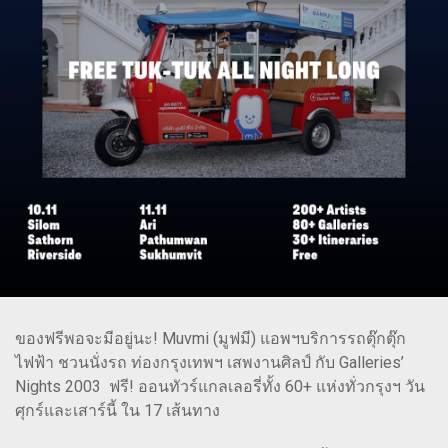
ของฟรีพอจะมีอยู่นะ! Muvmi (มูฟมี) แอพฯบริการรถตุ๊กตุ๊ก
ไฟฟ้า ชวนนั่งรถ ท่องกรุงเทพฯ เสพงานศิลป์ กับ Galleries’
Nights 2003 ฟรี! ออนทัวร์แกลเลอรี่ทั้ง 60+ แห่งทั่วกรุงฯ วัน
ศุกร์และเสาร์นี้ ใน 17 เส้นทาง