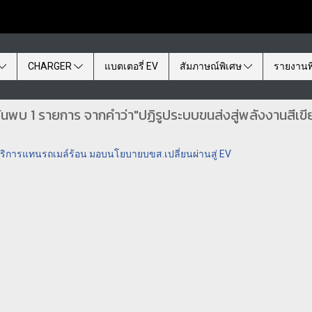
CHARGER
แบตเตอรี่ EV
สัมภาษณ์พิเศษ
รายงานพ
้นพบ 1 รายการ จากคำว่า"ปฏิรูประบบขนส่งสู่พลังงานสีเขี
ห้บริการแทนรถเมล์ร้อน มอบนโยบายบขส.เปลี่ยนผ่านสู่ EV