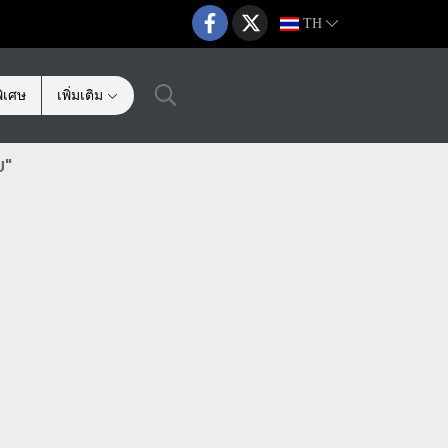
TH
ิเศษ
เพิ่มเติม
ย"