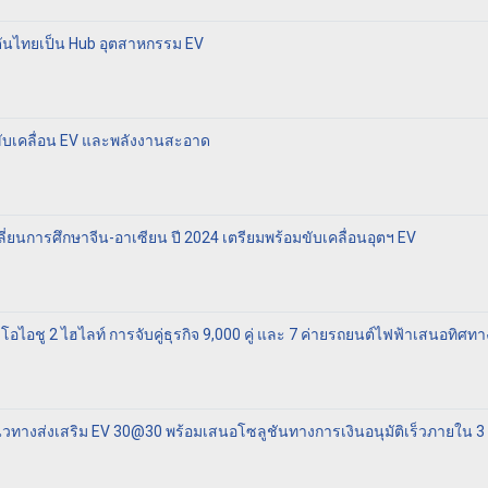
ันไทยเป็น Hub อุตสาหกรรม EV
ขับเคลื่อน EV และพลังงานสะอาด
่ยนการศึกษาจีน-อาเซียน ปี 2024 เตรียมพร้อมขับเคลื่อนอุตฯ EV
ไอชู 2 ไฮไลท์ การจับคู่ธุรกิจ 9,000 คู่ และ 7 ค่ายรถยนต์ไฟฟ้าเสนอทิศ
นวทางส่งเสริม EV 30@30 พร้อมเสนอโซลูชันทางการเงินอนุมัติเร็วภายใน 3 