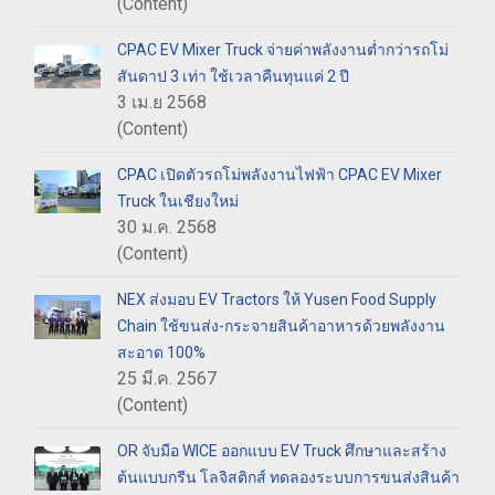
(Content)
CPAC EV Mixer Truck จ่ายค่าพลังงานต่ำกว่ารถโม่
สันดาป 3 เท่า ใช้เวลาคืนทุนแค่ 2 ปี
3 เม.ย 2568
(Content)
CPAC เปิดตัวรถโม่พลังงานไฟฟ้า CPAC EV Mixer
Truck ในเชียงใหม่
30 ม.ค. 2568
(Content)
NEX ส่งมอบ EV Tractors ให้ Yusen Food Supply
Chain ใช้ขนส่ง-กระจายสินค้าอาหารด้วยพลังงาน
สะอาด 100%
25 มี.ค. 2567
(Content)
OR จับมือ WICE ออกแบบ EV Truck ศึกษาและสร้าง
ต้นแบบกรีน โลจิสติกส์ ทดลองระบบการขนส่งสินค้า