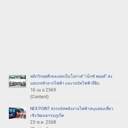
พลิกวิกฤตดีเซลแพงเป็นโอกาส! "เน็กซ์ พอยท์" ส่ง
มอบรถหัวลากไฟฟ้า และรถบัสไฟฟ้าถี่ยิบ
16 เม.ย 2569
(Content)
NEX POINT ส่งรถบัสพลังงานไฟฟ้าหนุนท่องเที่ยว
เชิงวัฒนธรรมภูเก็ต
25 พ.ค. 2568