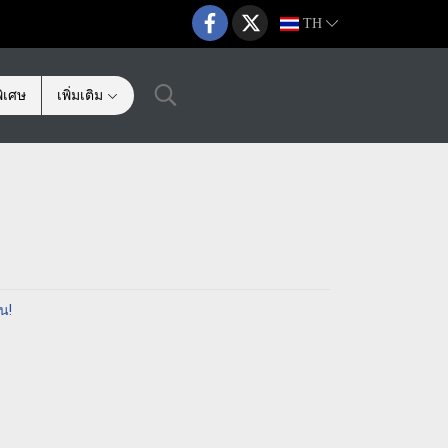
TH
ิเศษ
เพิ่มเติม
น!