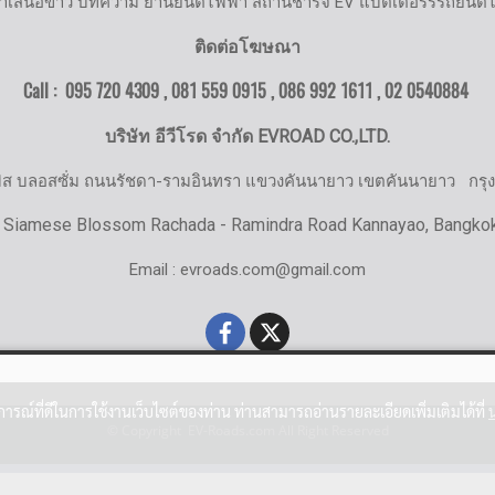
ำเสนอข่าว บทความ ยานยนต์ไฟฟ้า สถานีชาร์จ EV แบตเตอรรี่รถยนต์
ติดต่อโฆษณา
Call : 095 720 4309 , 081 559 0915 , 086 992 1611 ,
02 0540884
บริษัท อีวีโรด จำกัด EVROAD CO.,LTD.
มิส บลอสซั่ม ถนนรัชดา-รามอินทรา แขวงคันนายาว เขตคันนายาว
กรุ
 Siamese Blossom Rachada - Ramindra Road Kannayao, Bangko
Email : evroads.com@gmail.com
บการณ์ที่ดีในการใช้งานเว็บไซต์ของท่าน ท่านสามารถอ่านรายละเอียดเพิ่มเติมได้ที่
© Copyright EV-Roads.com All Right Reserved