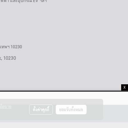
ไฟฟ้า และอุปกรณ์ EV ฯลฯ
งเทพฯ 10230
k, 10230
X
นโยบาย
ตั้งค่าคุกกี้
ยอมรับทั้งหมด