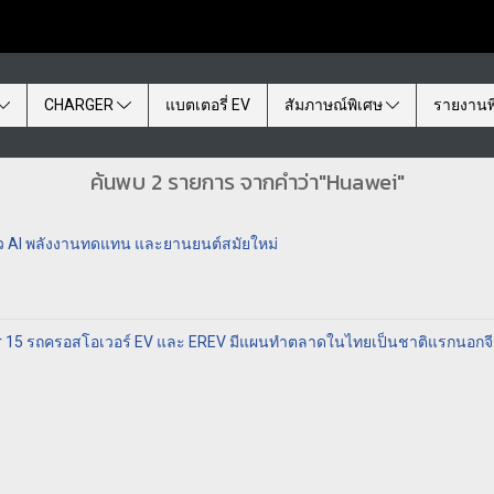
CHARGER
แบตเตอรี่ EV
สัมภาษณ์พิเศษ
รายงานพ
ค้นพบ 2 รายการ จากคำว่า"Huawei"
ียว AI พลังงานทดแทน และยานยนต์สมัยใหม่
tr 15 รถครอสโอเวอร์ EV และ EREV มีแผนทำตลาดในไทยเป็นชาติแรกนอกจี